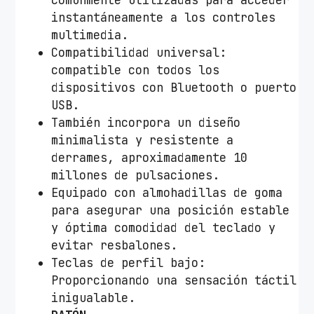
G
instantáneamente a los controles
S
multimedia.
F
Compatibilidad universal:
a
compatible con todos los
n
dispositivos con Bluetooth o puerto
t
USB.
a
También incorpora un diseño
s
minimalista y resistente a
y
derrames, aproximadamente 10
K
millones de pulsaciones.
i
Equipado con almohadillas de goma
t
para asegurar una posición estable
P
y óptima comodidad del teclado y
i
evitar resbalones.
n
Teclas de perfil bajo:
k
Proporcionando una sensación táctil
/
inigualable.
R