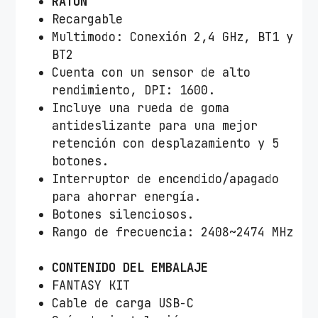
RATÓN
o
Recargable
s
Multimodo: Conexión 2,4 GHz, BT1 y
a
BT2
c
Cuenta con un sensor de alto
a
rendimiento, DPI: 1600.
n
Incluye una rueda de goma
t
antideslizante para una mejor
i
retención con desplazamiento y 5
d
botones.
a
Interruptor de encendido/apagado
d
para ahorrar energía.
Botones silenciosos.
Rango de frecuencia: 2408~2474 MHz
CONTENIDO DEL EMBALAJE
FANTASY KIT
Cable de carga USB-C