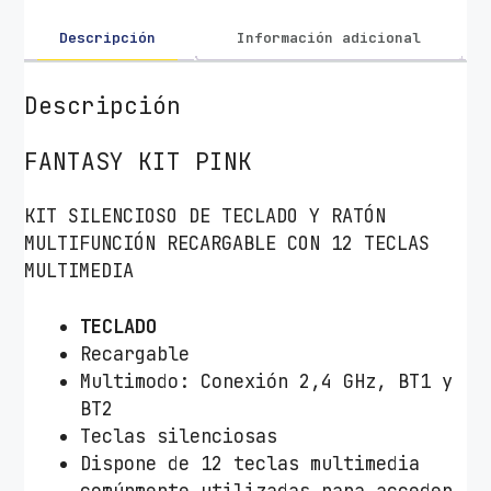
R
a
Descripción
Información adicional
t
ó
Descripción
n
I
FANTASY KIT PINK
n
a
KIT SILENCIOSO DE TECLADO Y RATÓN
l
MULTIFUNCIÓN RECARGABLE CON 12 TECLAS
á
MULTIMEDIA
m
b
TECLADO
r
Recargable
i
Multimodo: Conexión 2,4 GHz, BT1 y
c
BT2
o
Teclas silenciosas
s
Dispone de 12 teclas multimedia
N
comúnmente utilizadas para acceder