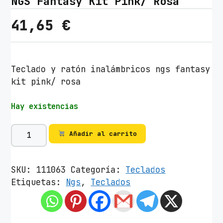
NGS Fantasy Kit Pink/ Rosa
41,65
€
Teclado y ratón inalámbricos ngs fantasy
kit pink/ rosa
Hay existencias
T
Añadir al carrito
e
c
l
SKU:
111063
Categoría:
Teclados
a
Etiquetas:
Ngs
,
Teclados
d
o
y