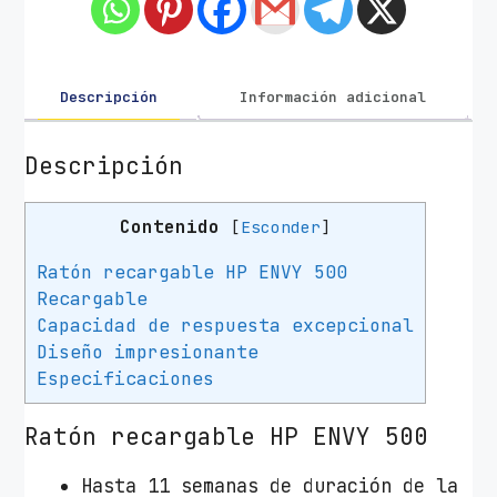
n
a
l
á
Descripción
Información adicional
m
b
Descripción
r
i
Contenido
[
Esconder
]
c
o
Ratón recargable HP ENVY 500
H
Recargable
P
Capacidad de respuesta excepcional
E
Diseño impresionante
N
Especificaciones
V
Y
Ratón recargable HP ENVY 500
5
Hasta 11 semanas de duración de la
0