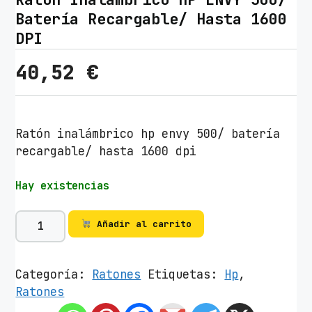
Batería Recargable/ Hasta 1600
DPI
40,52
€
Ratón inalámbrico hp envy 500/ batería
recargable/ hasta 1600 dpi
Hay existencias
R
Añadir al carrito
a
t
ó
Categoría:
Ratones
Etiquetas:
Hp
,
n
Ratones
I