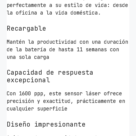
perfectamente a su estilo de vida: desde
e
la oficina a la vida doméstica.
/
H
Recargable
a
s
Mantén la productividad con una duración
t
de la batería de hasta 11 semanas con
a
una sola carga
1
6
Capacidad de respuesta
0
excepcional
0
D
Con 1600 ppp, este sensor láser ofrece
P
precisión y exactitud, prácticamente en
I
cualquier superficie
c
a
Diseño impresionante
n
t