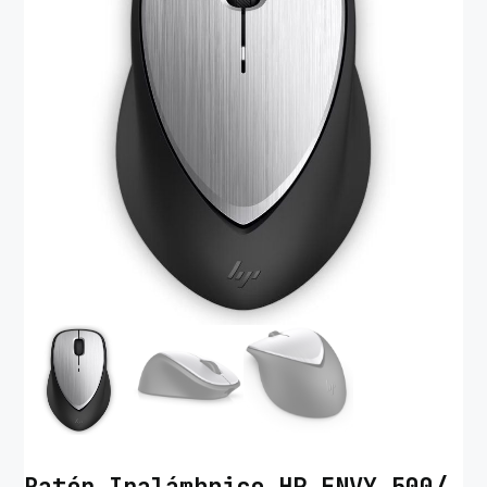
Ratón Inalámbrico HP ENVY 500/