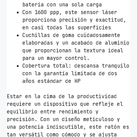
batería con una sola carga
0
Con 1600 ppp, este sensor láser
/
proporciona precisión y exactitud,
B
en casi todas las superficies
a
Cuchillas de goma cuidadosamente
t
elaboradas y un acabado de aluminio
e
que proporcionan la textura ideal
r
para un mayor control.
í
Cobertura total: descansa tranquilo
a
con la garantía limitada de dos
R
años estándar de HP
e
c
Estar en la cima de la productividad
a
requiere un dispositivo que refleje el
r
equilibrio entre rendimiento y
g
precisión. Con un diseño meticuloso y
a
una potencia indiscutible, este ratón es
b
tan versátil como cómodo y se ajusta
l