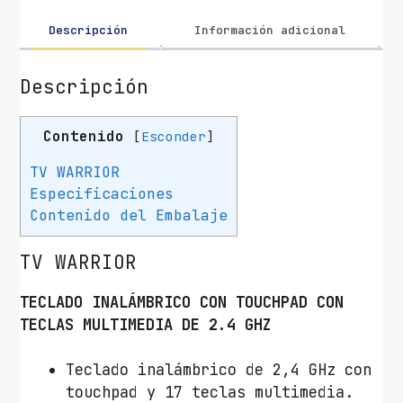
a
r
Descripción
Información adicional
a
S
Descripción
m
a
Contenido
[
Esconder
]
r
t
TV WARRIOR
T
Especificaciones
V
Contenido del Embalaje
N
G
TV WARRIOR
S
TECLADO INALÁMBRICO CON TOUCHPAD CON
T
TECLAS MULTIMEDIA DE 2.4 GHZ
V
W
a
Teclado inalámbrico de 2,4 GHz con
r
touchpad y 17 teclas multimedia.