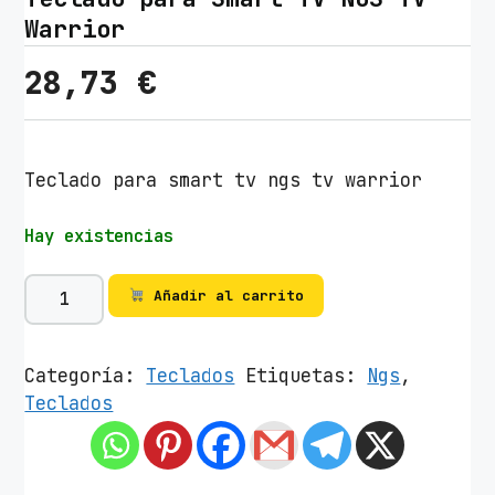
Warrior
28,73
€
Teclado para smart tv ngs tv warrior
Hay existencias
T
Añadir al carrito
e
c
l
Categoría:
Teclados
Etiquetas:
Ngs
,
a
Teclados
d
o
p