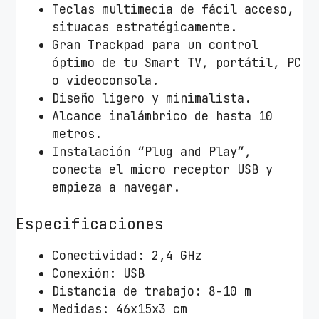
r
Teclas multimedia de fácil acceso,
i
situadas estratégicamente.
o
Gran Trackpad para un control
r
óptimo de tu Smart TV, portátil, PC
c
o videoconsola.
a
Diseño ligero y minimalista.
n
Alcance inalámbrico de hasta 10
t
metros.
i
Instalación “Plug and Play”,
d
conecta el micro receptor USB y
a
empieza a navegar.
d
Especificaciones
Conectividad: 2,4 GHz
Conexión: USB
Distancia de trabajo: 8-10 m
Medidas: 46x15x3 cm