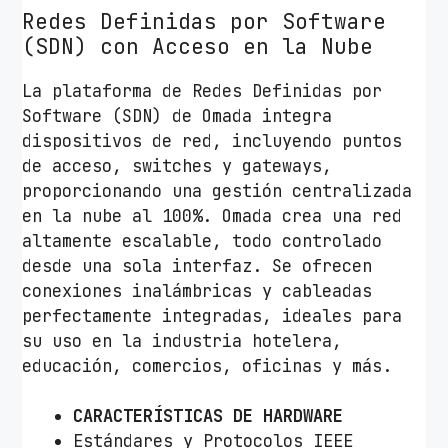
Redes Definidas por Software
/
(SDN) con Acceso en la Nube
P
o
La plataforma de Redes Definidas por
E
Software (SDN) de Omada integra
+
dispositivos de red, incluyendo puntos
c
de acceso, switches y gateways,
a
proporcionando una gestión centralizada
n
en la nube al 100%. Omada crea una red
t
altamente escalable, todo controlado
i
desde una sola interfaz. Se ofrecen
d
conexiones inalámbricas y cableadas
a
perfectamente integradas, ideales para
d
su uso en la industria hotelera,
educación, comercios, oficinas y más.
CARACTERÍSTICAS DE HARDWARE
Estándares y Protocolos IEEE