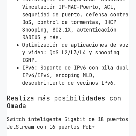
s
Vinculación IP-MAC-Puerto, ACL,
/
seguridad de puerto, defensa contra
R
DoS, control de tormentas, DHCP
J
Snooping, 802.1X, autenticación
-
RADIUS y más.
4
Optimización de aplicaciones de voz
5
y video: QoS L2/L3/L4 y snooping
1
IGMP.
0
IPv6: Soporte de IPv6 con pila dual
/
IPv4/IPv6, snooping MLD,
1
descubrimiento de vecinos IPv6.
0
0
Realiza más posibilidades con
/
Omada
1
0
Switch inteligente Gigabit de 18 puertos
0
JetStream con 16 puertos PoE+
0