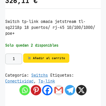
326,11
€
Switch tp-link omada jetstream tl-
sg2218p 18 puertos/ rj-45 10/100/1000/
poe+
Solo quedan 2 disponibles
S
Añadir al carrito
w
i
t
Categoría:
Switchs
Etiquetas:
c
Conectividad
,
Tp-link
h
T
P
-