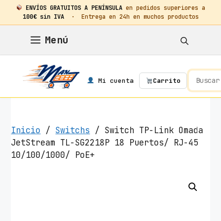
ENVÍOS GRATUITOS A PENÍNSULA
en pedidos superiores a
100€ sin IVA
· Entrega en 24h en muchos productos
Saltar
Menú
al
contenido
Mi cuenta
Carrito
Inicio
/
Switchs
/ Switch TP-Link Omada
JetStream TL-SG2218P 18 Puertos/ RJ-45
10/100/1000/ PoE+