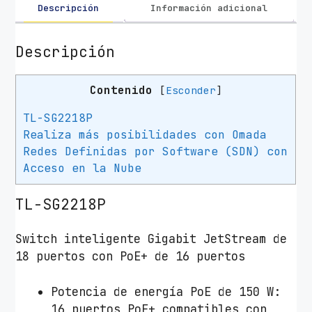
L
Descripción
Información adicional
i
n
Descripción
k
O
Contenido
[
Esconder
]
m
a
TL-SG2218P
d
Realiza más posibilidades con Omada
a
Redes Definidas por Software (SDN) con
J
Acceso en la Nube
e
t
TL-SG2218P
S
t
Switch inteligente Gigabit JetStream de
r
18 puertos con PoE+ de 16 puertos
e
a
Potencia de energía PoE de 150 W:
m
16 puertos PoE+ compatibles con