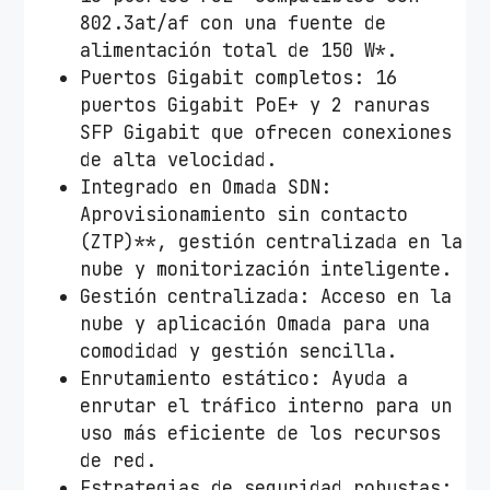
T
802.3at/af con una fuente de
L
alimentación total de 150 W*.
-
Puertos Gigabit completos: 16
S
puertos Gigabit PoE+ y 2 ranuras
G
SFP Gigabit que ofrecen conexiones
2
de alta velocidad.
2
Integrado en Omada SDN:
1
Aprovisionamiento sin contacto
8
(ZTP)**, gestión centralizada en la
P
nube y monitorización inteligente.
1
Gestión centralizada: Acceso en la
8
nube y aplicación Omada para una
P
comodidad y gestión sencilla.
u
Enrutamiento estático: Ayuda a
e
enrutar el tráfico interno para un
r
uso más eficiente de los recursos
t
de red.
o
Estrategias de seguridad robustas: