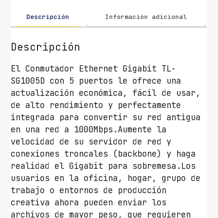
-
L
Descripción
Información adicional
i
n
Descripción
k
5
El Conmutador Ethernet Gigabit TL-
P
SG1005D con 5 puertos le ofrece una
G
actualización económica, fácil de usar,
I
de alto rendimiento y perfectamente
G
integrada para convertir su red antigua
A
en una red a 1000Mbps.Aumente la
5
velocidad de su servidor de red y
P
conexiones troncales (backbone) y haga
u
realidad el Gigabit para sobremesa.Los
e
usuarios en la oficina, hogar, grupo de
r
trabajo o entornos de producción
t
creativa ahora pueden enviar los
o
archivos de mayor peso, que requieren