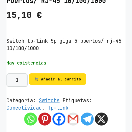
Puertos/ RJ-45 10/100/1000
15,10
€
Switch tp-link 5p giga 5 puertos/ rj-45
10/100/1000
Hay existencias
S
Añadir al carrito
w
i
t
Categoría:
Switchs
Etiquetas:
c
Conectividad
,
Tp-link
h
T
P