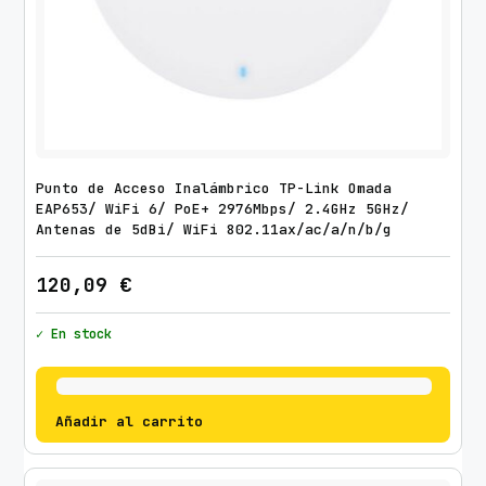
Punto de Acceso Inalámbrico TP-Link Omada
EAP653/ WiFi 6/ PoE+ 2976Mbps/ 2.4GHz 5GHz/
Antenas de 5dBi/ WiFi 802.11ax/ac/a/n/b/g
120,09
€
✓ En stock
Añadir al carrito