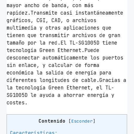
s
mayor ancho de banda, con más
/
rapidez.Transmite casi instantáneamente
R
gráficos, CGI, CAD, o archivos
J
multimedia y otras aplicaciones que
-
tienen que transmitir archivos de gran
4
tamaño por la red.El TL-SG1005D tiene
5
tecnología Green Ethernet.Puede
1
desconectar automáticamente los puertos
0
sin enlace, y calcular de forma
/
económica la salida de energía para
1
diferentes longitudes de cable.Gracias a
0
la tecnología Green Ethernet, el TL-
0
SG1005D le ayuda a ahorrar energía y
/
costes.
1
0
Contenido
[
Esconder
]
0
0
Características: