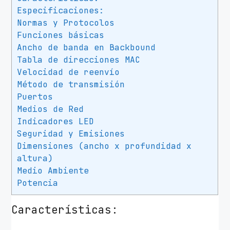
c
Especificaciones:
a
Normas y Protocolos
n
Funciones básicas
t
Ancho de banda en Backbound
i
Tabla de direcciones MAC
d
Velocidad de reenvío
Método de transmisión
a
Puertos
d
Medios de Red
Indicadores LED
Seguridad y Emisiones
Dimensiones (ancho x profundidad x
altura)
Medio Ambiente
Potencia
Características: