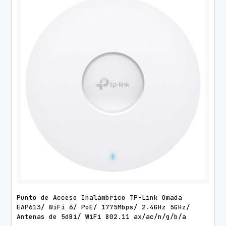
Punto de Acceso Inalámbrico TP-Link Omada
EAP613/ WiFi 6/ PoE/ 1775Mbps/ 2.4GHz 5GHz/
Antenas de 5dBi/ WiFi 802.11 ax/ac/n/g/b/a