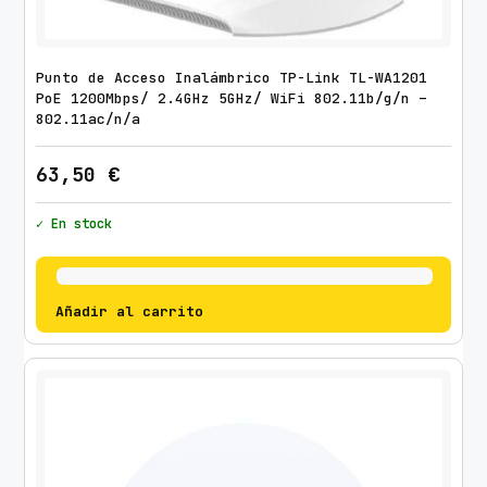
Punto de Acceso Inalámbrico TP-Link TL-WA1201
PoE 1200Mbps/ 2.4GHz 5GHz/ WiFi 802.11b/g/n –
802.11ac/n/a
63,50
€
✓ En stock
Añadir al carrito