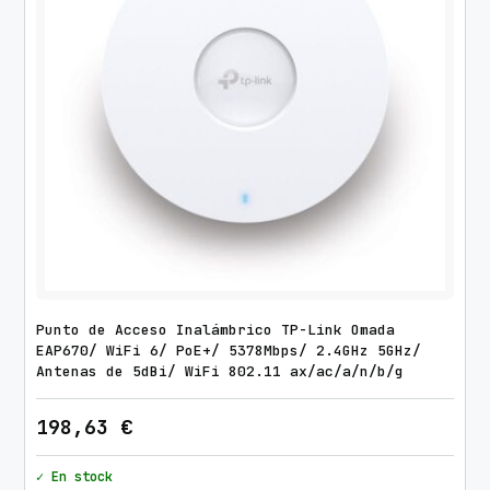
Punto de Acceso Inalámbrico TP-Link Omada
EAP670/ WiFi 6/ PoE+/ 5378Mbps/ 2.4GHz 5GHz/
Antenas de 5dBi/ WiFi 802.11 ax/ac/a/n/b/g
198,63
€
✓ En stock