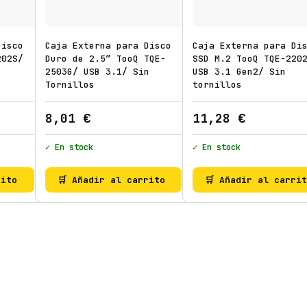
n
t
i
Disco
Caja Externa para Disco
Caja Externa para Di
d
202S/
Duro de 2.5″ TooQ TQE-
SSD M.2 TooQ TQE-220
a
2503G/ USB 3.1/ Sin
USB 3.1 Gen2/ Sin
d
Tornillos
tornillos
8,01
€
11,28
€
✓ En stock
✓ En stock
rito
🛒 Añadir al carrito
🛒 Añadir al carri