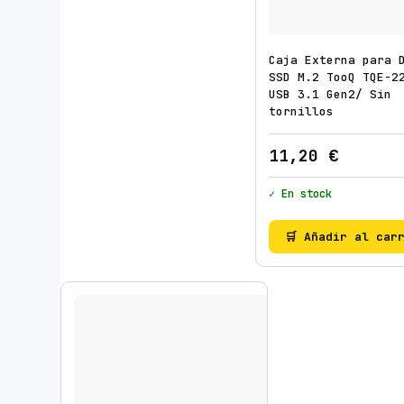
Caja Externa para 
SSD M.2 TooQ TQE-2
USB 3.1 Gen2/ Sin
tornillos
11,20
€
✓ En stock
🛒 Añadir al car