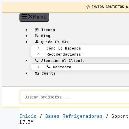
📦
ENVÍOS GRATUITOS A
Saltar
Menú
al
contenido
🏪
Tienda
📝
Blog
👤
Quién Es MAN
Como Lo Hacemos
Recomendaciones
📞
Atención Al Cliente
📞
Contacto
Mi Cuenta
Inicio
/
Bases Refrigeradoras
/ Soport
17.3″