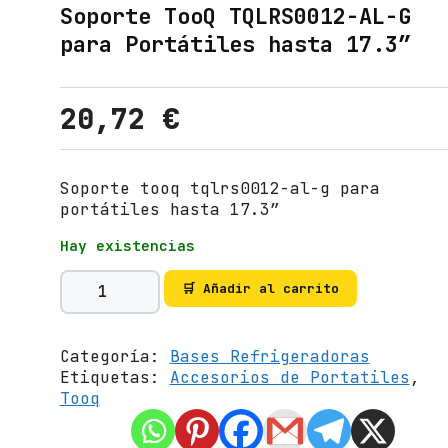
Soporte TooQ TQLRS0012-AL-G
para Portátiles hasta 17.3″
20,72
€
Soporte tooq tqlrs0012-al-g para
portátiles hasta 17.3″
Hay existencias
S
🛒 Añadir al carrito
o
p
o
Categoría:
Bases Refrigeradoras
r
Etiquetas:
Accesorios de Portatiles
,
t
Tooq
e
T
o