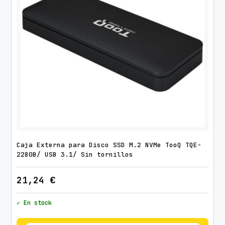
n
t
i
d
a
d
Caja Externa para Disco SSD M.2 NVMe TooQ TQE-
2280B/ USB 3.1/ Sin tornillos
21,24
€
✓ En stock