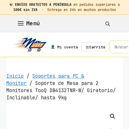
ENVÍOS GRATUITOS A PENÍNSULA
en pedidos superiores a
100€ sin IVA
· Entrega en 24h en muchos productos
Saltar
Menú
al
contenido
Mi cuenta
Carrito
Inicio
/
Soportes para PC &
Monitor
/ Soporte de Mesa para 2
Monitores TooQ DB4132TNR-W/ Giratorio/
Inclinable/ hasta 9kg