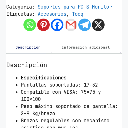
o
Categoría:
Soportes para PC & Monitor
r
Etiquetas:
Accesorios
,
Tooq
t
e
d
e
M
Descripción
Información adicional
e
s
Descripción
a
p
Especificaciones
a
Pantallas soportadas: 17-32
r
Compatible con VESA: 75×75 y
a
100×100
2
Peso máximo soportado de pantalla:
M
2-9 kg/brazo
o
Brazos regulables con mecanismo
n
asistido por muelles