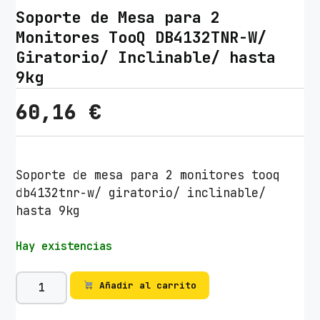
Soporte de Mesa para 2
Monitores TooQ DB4132TNR-W/
Giratorio/ Inclinable/ hasta
9kg
60,16
€
Soporte de mesa para 2 monitores tooq
db4132tnr-w/ giratorio/ inclinable/
hasta 9kg
Hay existencias
S
Añadir al carrito
o
p