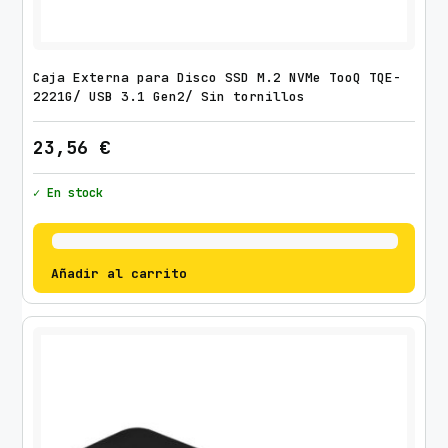
i
n
a
Caja Externa para Disco SSD M.2 NVMe TooQ TQE-
b
2221G/ USB 3.1 Gen2/ Sin tornillos
l
23,56
€
e
/
✓ En stock
h
a
s
t
Añadir al carrito
a
9
k
g
c
a