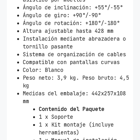
i
Ángulo de inclinación: +55°/-55°
t
Ángulo de giro: +90°/-90°
o
Ángulo de rotación: +180°/-180°
r
Altura ajustable hasta 428 mm
e
Instalación mediante abrazadera o
s
tornillo pasante
T
Sistema de organización de cables
o
Compatible con pantallas curvas
o
Color: Blanco
Q
Peso neto: 3,9 kg. Peso bruto: 4,5
D
kg
B
Medidas del embalaje: 442x257x108
4
mm
1
Contenido del Paquete
3
1 x Soporte
2
1 x Kit montaje (incluye
T
herramientas)
N