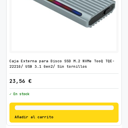
a
n
t
i
d
a
d
Caja Externa para Disco SSD M.2 NVMe TooQ TQE-
2221G/ USB 3.1 Gen2/ Sin tornillos
23,56
€
✓ En stock
Añadir al carrito