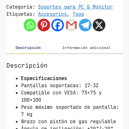
o
Categoría:
Soportes para PC & Monitor
r
Etiquetas:
Accesorios
,
Tooq
t
e
d
e
S
Descripción
Información adicional
o
b
Descripción
r
e
Especificaciones
m
Pantallas soportadas: 17-32
e
Compatible con VESA: 75×75 y
s
100×100
a
Peso máximo soportado de pantalla:
p
7 kg
a
Brazo con pistón de gas regulable
r
Ángulo de inclinación: +20°/-20°