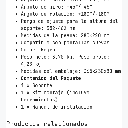
a
Ángulo de giro: +45°/-45°
M
Ángulo de rotación: +180°/-180°
o
Rango de ajuste para la altura del
n
soporte: 352-462 mm
i
Medidas de la peana: 280×220 mm
t
Compatible con pantallas curvas
o
Color: Negro
r
Peso neto: 3,70 kg. Peso bruto:
T
4,23 kg
o
Medidas del embalaje: 365x230x80 mm
o
Contenido del Paquete
Q
1 x Soporte
D
1 x Kit montaje (incluye
B
herramientas)
1
1 x Manual de instalación
7
3
Productos relacionados
2