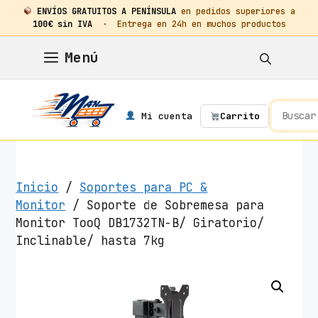
ENVÍOS GRATUITOS A PENÍNSULA
en pedidos superiores a
100€ sin IVA
· Entrega en 24h en muchos productos
Saltar
Menú
al
contenido
Mi cuenta
Carrito
Inicio
/
Soportes para PC &
Monitor
/ Soporte de Sobremesa para
Monitor TooQ DB1732TN-B/ Giratorio/
Inclinable/ hasta 7kg