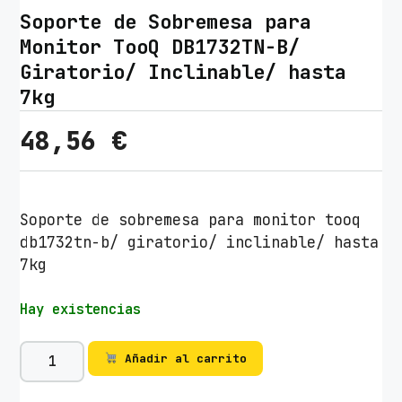
Soporte de Sobremesa para
Monitor TooQ DB1732TN-B/
Giratorio/ Inclinable/ hasta
7kg
48,56
€
Soporte de sobremesa para monitor tooq
db1732tn-b/ giratorio/ inclinable/ hasta
7kg
Hay existencias
S
Añadir al carrito
o
p