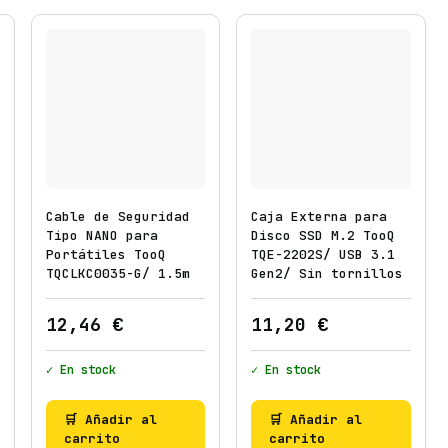
G
i
r
a
t
o
r
i
o
Cable de Seguridad
Caja Externa para
/
Tipo NANO para
Disco SSD M.2 TooQ
Portátiles TooQ
TQE-2202S/ USB 3.1
I
TQCLKC0035-G/ 1.5m
Gen2/ Sin tornillos
n
c
12,46
€
11,20
€
l
i
✓ En stock
✓ En stock
n
a
🛒 Añadir al
🛒 Añadir al
b
carrito
carrito