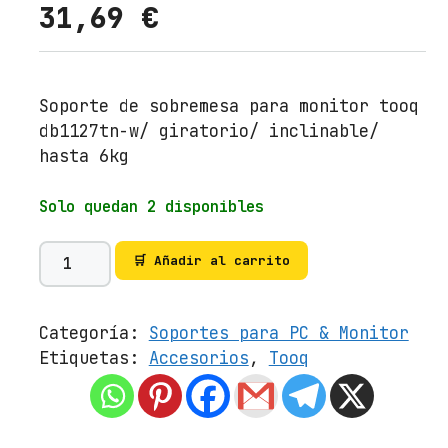
31,69
€
Soporte de sobremesa para monitor tooq
db1127tn-w/ giratorio/ inclinable/
hasta 6kg
Solo quedan 2 disponibles
S
🛒 Añadir al carrito
o
p
o
Categoría:
Soportes para PC & Monitor
r
Etiquetas:
Accesorios
,
Tooq
t
e
d