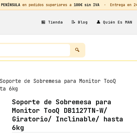
 PENÍNSULA
en pedidos superiores a
100€ sin IVA
· Entrega en 24h
🏪
📝
👤
Tienda
Blog
Quién Es MAN
oporte de Sobremesa para Monitor TooQ
ta 6kg
Soporte de Sobremesa para
Monitor TooQ DB1127TN-W/
Giratorio/ Inclinable/ hasta
6kg