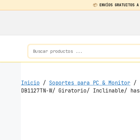
📦
ENVÍOS GRATUITOS A
Saltar
al
contenido
Inicio
/
Soportes para PC & Monitor
/ S
DB1127TN-W/ Giratorio/ Inclinable/ has