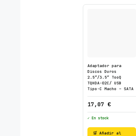
Adaptador para
Discos Duros
2.5″/3.5″ TooQ
TQHDA-02C/ USB
Tipo-C Macho – SATA
17,07
€
✓ En stock
🛒 Añadir al