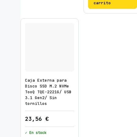
carrito
Caja Externa para
Disco SSD M.2 NVMe
TooQ TQE-2221G/ USB
3.1 Gen2/ Sin
tornillos
23,56
€
✓ En stock