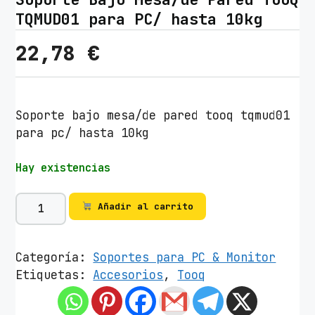
TQMUD01 para PC/ hasta 10kg
22,78
€
Soporte bajo mesa/de pared tooq tqmud01
para pc/ hasta 10kg
Hay existencias
S
Añadir al carrito
o
p
o
Categoría:
Soportes para PC & Monitor
r
Etiquetas:
Accesorios
,
Tooq
t
e