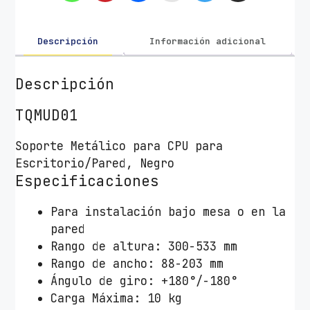
B
a
j
Descripción
Información adicional
o
M
Descripción
e
s
TQMUD01
a
Soporte Metálico para CPU para
/
Escritorio/Pared, Negro
d
Especificaciones
e
P
Para instalación bajo mesa o en la
a
pared
r
Rango de altura: 300-533 mm
e
Rango de ancho: 88-203 mm
d
Ángulo de giro: +180°/-180°
T
Carga Máxima: 10 kg
o