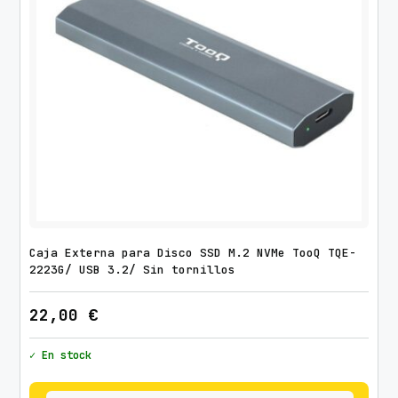
s
t
a
1
0
k
g
c
a
n
t
Caja Externa para Disco SSD M.2 NVMe TooQ TQE-
i
2223G/ USB 3.2/ Sin tornillos
d
a
22,00
€
d
✓ En stock