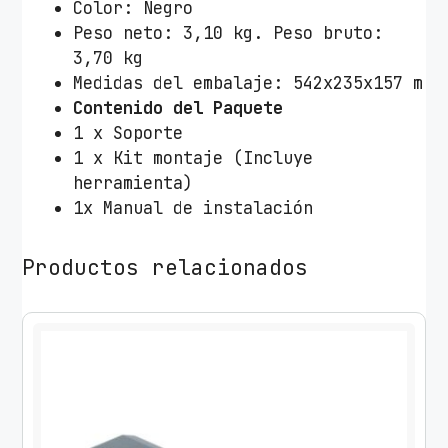
Color: Negro
o
Peso neto: 3,10 kg. Peso bruto:
Q
3,70 kg
T
Medidas del embalaje: 542x235x157 m
Q
Contenido del Paquete
M
1 x Soporte
U
1 x Kit montaje (Incluye
D
herramienta)
0
1x Manual de instalación
1
p
a
Productos relacionados
r
a
P
C
/
h
a