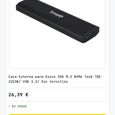
n
a
b
l
e
/
h
a
s
t
a
8
Caja Externa para Disco SSD M.2 NVMe TooQ TQE-
2223B/ USB 3.2/ Sin tornillos
k
g
26,39
€
c
a
✓ En stock
n