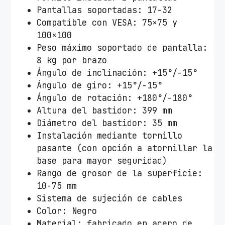
i
Pantallas soportadas: 17-32
t
Compatible con VESA: 75×75 y
o
100×100
r
Peso máximo soportado de pantalla:
e
8 kg por brazo
s
Ángulo de inclinación: +15°/-15°
T
Ángulo de giro: +15°/-15°
o
Ángulo de rotación: +180°/-180°
o
Altura del bastidor: 399 mm
Q
Diámetro del bastidor: 35 mm
D
Instalación mediante tornillo
B
pasante (con opción a atornillar la
1
base para mayor seguridad)
1
Rango de grosor de la superficie:
3
10-75 mm
2
Sistema de sujeción de cables
T
Color: Negro
N
Material: fabricado en acero de