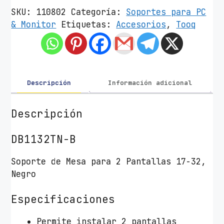
o
SKU:
110802
Categoría:
Soportes para PC
r
& Monitor
Etiquetas:
Accesorios
,
Tooq
t
e
d
e
M
Descripción
Información adicional
e
s
Descripción
a
p
DB1132TN-B
a
r
Soporte de Mesa para 2 Pantallas 17-32,
a
Negro
2
M
Especificaciones
o
n
Permite instalar 2 pantallas