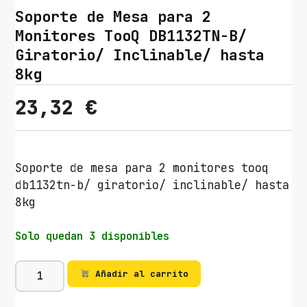
Soporte de Mesa para 2
Monitores TooQ DB1132TN-B/
Giratorio/ Inclinable/ hasta
8kg
23,32
€
Soporte de mesa para 2 monitores tooq
db1132tn-b/ giratorio/ inclinable/ hasta
8kg
Solo quedan 3 disponibles
S
Añadir al carrito
o
p