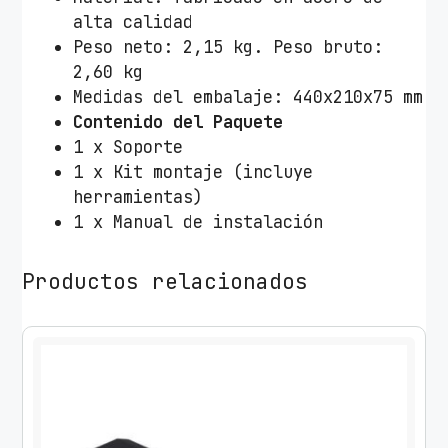
-
alta calidad
B
Peso neto: 2,15 kg. Peso bruto:
/
2,60 kg
G
Medidas del embalaje: 440x210x75 mm
i
Contenido del Paquete
r
1 x Soporte
a
1 x Kit montaje (incluye
t
herramientas)
o
1 x Manual de instalación
r
i
Productos relacionados
o
/
I
n
c
l
i