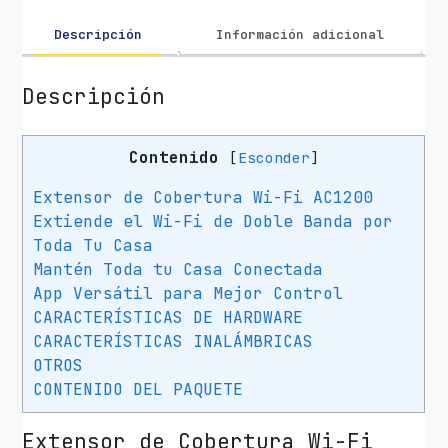
r
I
Descripción
Información adicional
n
a
Descripción
l
á
Contenido
[
Esconder
]
m
b
Extensor de Cobertura Wi-Fi AC1200
r
Extiende el Wi-Fi de Doble Banda por
i
Toda Tu Casa
c
Mantén Toda tu Casa Conectada
o
App Versátil para Mejor Control
T
CARACTERÍSTICAS DE HARDWARE
P
CARACTERÍSTICAS INALÁMBRICAS
-
OTROS
L
CONTENIDO DEL PAQUETE
i
n
Extensor de Cobertura Wi-Fi