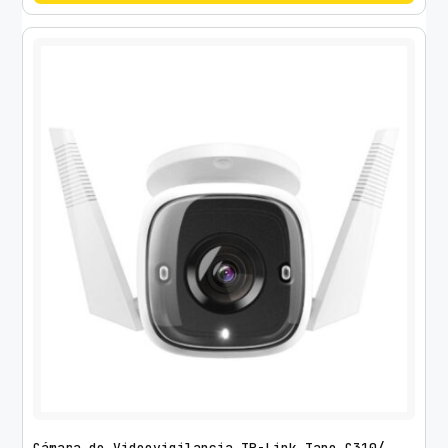
Cámara de Videovigilancia TP-Link Tapo C310/