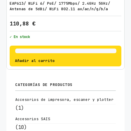
EAP613/ WiFi 6/ PoE/ 1775Mbps/ 2.4GHz 5GHz/
Antenas de 5dBi/ WiFi 802.11 ax/ac/n/g/b/a
110,88
€
✓ En stock
Añadir al carrito
CATEGORÍAS DE PRODUCTOS
Accesorios de impresora, escaner y plotter
(1)
Accesorios SAIS
(10)