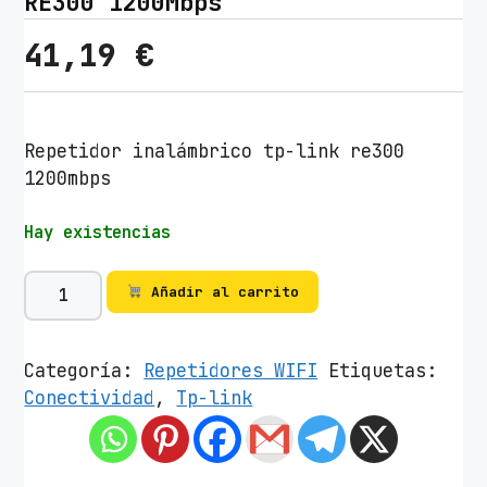
RE300 1200Mbps
41,19
€
Repetidor inalámbrico tp-link re300
1200mbps
Hay existencias
R
Añadir al carrito
e
p
e
Categoría:
Repetidores WIFI
Etiquetas:
t
Conectividad
,
Tp-link
i
d
o