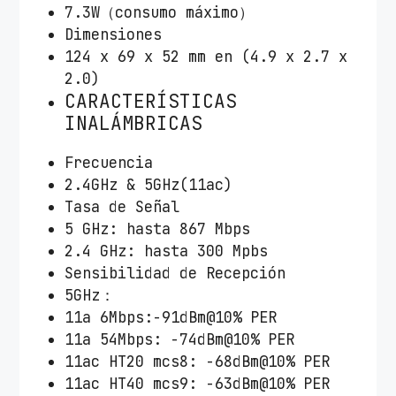
7.3W（consumo máximo）
Dimensiones
124 x 69 x 52 mm en (4.9 x 2.7 x
2.0)
CARACTERÍSTICAS
INALÁMBRICAS
Frecuencia
2.4GHz & 5GHz(11ac)
Tasa de Señal
5 GHz: hasta 867 Mbps
2.4 GHz: hasta 300 Mpbs
Sensibilidad de Recepción
5GHz：
11a 6Mbps:-91dBm@10% PER
11a 54Mbps: -74dBm@10% PER
11ac HT20 mcs8: -68dBm@10% PER
11ac HT40 mcs9: -63dBm@10% PER