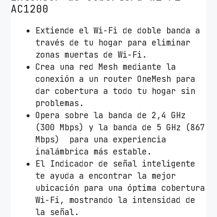
k
AC1200
R
Extiende el Wi-Fi de doble banda a
E
través de tu hogar para eliminar
3
zonas muertas de Wi-Fi.
0
Crea una red Mesh mediante la
0
conexión a un router OneMesh para
1
dar cobertura a todo tu hogar sin
2
problemas.
0
Opera sobre la banda de 2,4 GHz
0
(300 Mbps) y la banda de 5 GHz (867
M
Mbps) para una experiencia
b
inalámbrica más estable.
p
El Indicador de señal inteligente
s
te ayuda a encontrar la mejor
c
ubicación para una óptima cobertura
a
Wi-Fi, mostrando la intensidad de
n
la señal.
t