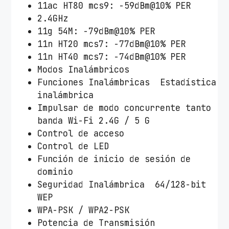
11ac HT80 mcs9: -59dBm@10% PER
2.4GHz
11g 54M: -79dBm@10% PER
11n HT20 mcs7: -77dBm@10% PER
11n HT40 mcs7: -74dBm@10% PER
Modos Inalámbricos
Funciones Inalámbricas Estadística
inalámbrica
Impulsar de modo concurrente tanto
banda Wi-Fi 2.4G / 5 G
Control de acceso
Control de LED
Función de inicio de sesión de
dominio
Seguridad Inalámbrica 64/128-bit
WEP
WPA-PSK / WPA2-PSK
Potencia de Transmisión