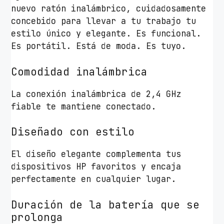
s
nuevo ratón inalámbrico, cuidadosamente
t
concebido para llevar a tu trabajo tu
a
estilo único y elegante. Es funcional.
1
Es portátil. Está de moda. Es tuyo.
2
0
Comodidad inalámbrica
0
La conexión inalámbrica de 2,4 GHz
D
fiable te mantiene conectado.
P
I
Diseñado con estilo
/
B
El diseño elegante complementa tus
l
dispositivos HP favoritos y encaja
a
perfectamente en cualquier lugar.
n
c
Duración de la batería que se
o
prolonga
y