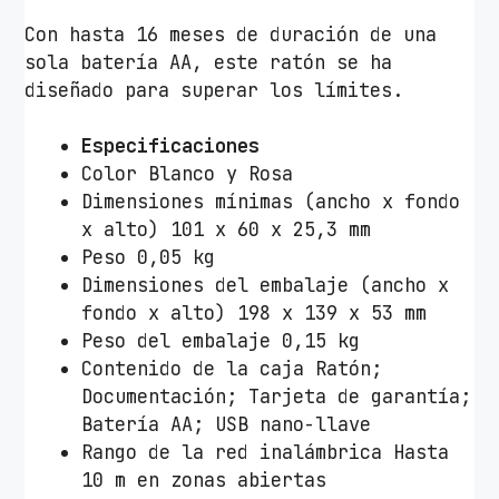
R
Con hasta 16 meses de duración de una
o
sola batería AA, este ratón se ha
s
diseñado para superar los límites.
a
c
Especificaciones
a
Color Blanco y Rosa
n
Dimensiones mínimas (ancho x fondo
t
x alto) 101 x 60 x 25,3 mm
i
Peso 0,05 kg
d
Dimensiones del embalaje (ancho x
a
fondo x alto) 198 x 139 x 53 mm
d
Peso del embalaje 0,15 kg
Contenido de la caja Ratón;
Documentación; Tarjeta de garantía;
Batería AA; USB nano-llave
Rango de la red inalámbrica Hasta
10 m en zonas abiertas