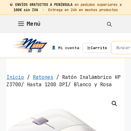
ENVÍOS GRATUITOS A PENÍNSULA
en pedidos superiores a
100€ sin IVA
· Entrega en 24h en muchos productos
Saltar
Menú
al
contenido
Mi cuenta
Carrito
Inicio
/
Ratones
/ Ratón Inalámbrico HP
Z3700/ Hasta 1200 DPI/ Blanco y Rosa