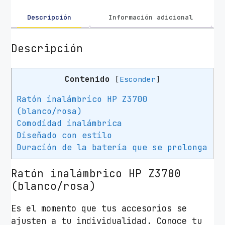
l
á
Descripción
Información adicional
m
b
Descripción
r
i
Contenido
[
Esconder
]
c
o
Ratón inalámbrico HP Z3700
H
(blanco/rosa)
P
Comodidad inalámbrica
Z
Diseñado con estilo
3
Duración de la batería que se prolonga
7
0
Ratón inalámbrico HP Z3700
0
(blanco/rosa)
/
H
Es el momento que tus accesorios se
a
ajusten a tu individualidad. Conoce tu