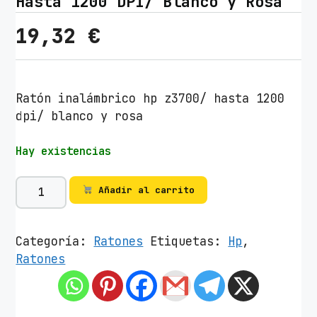
Hasta 1200 DPI/ Blanco y Rosa
19,32
€
Ratón inalámbrico hp z3700/ hasta 1200
dpi/ blanco y rosa
Hay existencias
R
Añadir al carrito
a
t
ó
Categoría:
Ratones
Etiquetas:
Hp
,
n
Ratones
I
n
a