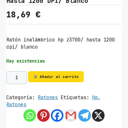
Hasta 1200 DPI/ Blanco
18,69
€
Ratón inalámbrico hp z3700/ hasta 1200
dpi/ blanco
Hay existencias
R
Añadir al carrito
a
t
ó
Categoría:
Ratones
Etiquetas:
Hp
,
n
Ratones
I
n
a