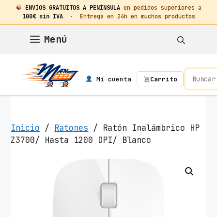
ENVÍOS GRATUITOS A PENÍNSULA
en pedidos superiores a
100€ sin IVA
· Entrega en 24h en muchos productos
Saltar
Menú
al
contenido
Mi cuenta
Carrito
Inicio
/
Ratones
/ Ratón Inalámbrico HP
Z3700/ Hasta 1200 DPI/ Blanco