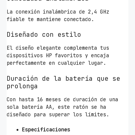
s
La conexión inalámbrica de 2,4 GHz
t
fiable te mantiene conectado.
a
1
Diseñado con estilo
2
0
El diseño elegante complementa tus
0
dispositivos HP favoritos y encaja
D
perfectamente en cualquier lugar.
P
I
Duración de la batería que se
/
prolonga
B
l
Con hasta 16 meses de duración de una
a
sola batería AA, este ratón se ha
n
diseñado para superar los límites.
c
o
Especificaciones
c