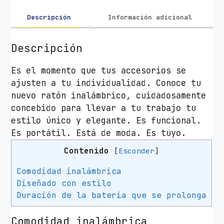
l
á
Descripción
Información adicional
m
b
Descripción
r
i
Es el momento que tus accesorios se
c
ajusten a tu individualidad. Conoce tu
o
nuevo ratón inalámbrico, cuidadosamente
H
concebido para llevar a tu trabajo tu
P
estilo único y elegante. Es funcional.
Z
Es portátil. Está de moda. Es tuyo.
3
Contenido
[
Esconder
]
7
0
Comodidad inalámbrica
0
Diseñado con estilo
/
Duración de la batería que se prolonga
H
a
Comodidad inalámbrica