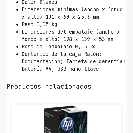
Color Blanco
a
Dimensiones mínimas (ancho x fondo
n
x alto) 101 x 60 x 25,3 mm
t
Peso 0,05 kg
i
Dimensiones del embalaje (ancho x
d
fondo x alto) 198 x 139 x 53 mm
a
Peso del embalaje 0,15 kg
d
Contenido de la caja Ratón;
Documentación; Tarjeta de garantía;
Batería AA; USB nano-llave
Productos relacionados