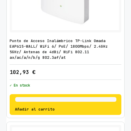
Punto de Acceso Inalámbrico TP-Link Omada
EAP615-WALL/ WiFi 6/ PoE/ 1800Mbps/ 2.4GHz
5GHz/ Antenas de 4dBi/ WiFi 802.11
ax/ac/a/n/b/g 802.3af/at
102,93
€
✓ En stock
Añadir al carrito