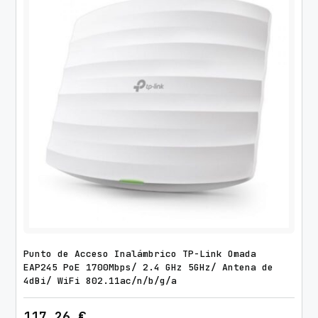
Punto de Acceso Inalámbrico TP-Link Omada
EAP245 PoE 1700Mbps/ 2.4 GHz 5GHz/ Antena de
4dBi/ WiFi 802.11ac/n/b/g/a
117,26
€