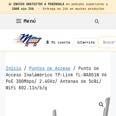
ENVÍOS GRATUITOS A PENÍNSULA
en pedidos superiores a
100€ sin IVA
· Entrega en 24h en muchos productos
Saltar
Menú
al
contenido
Mi cuenta
Carrito
Inicio
/
Puntos de Acceso
/ Punto de
Acceso Inalámbrico TP-Link TL-WA801N V6
PoE 300Mbps/ 2.4GHz/ Antenas de 5dBi/
WiFi 802.11n/b/g