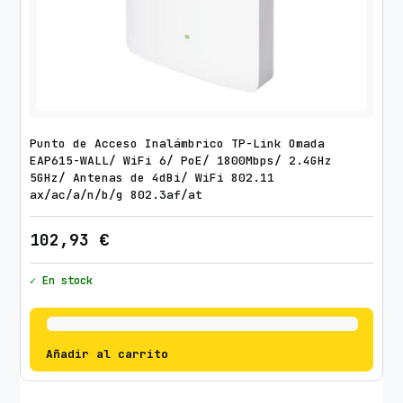
Punto de Acceso Inalámbrico TP-Link Omada
EAP615-WALL/ WiFi 6/ PoE/ 1800Mbps/ 2.4GHz
5GHz/ Antenas de 4dBi/ WiFi 802.11
ax/ac/a/n/b/g 802.3af/at
102,93
€
✓ En stock
Añadir al carrito