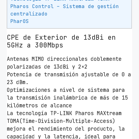
c
Pharos Control – Sistema de gestión
o
centralizado
T
PharOS
P
-
CPE de Exterior de 13dBi en
L
5GHz a 300Mbps
i
Antenas MIMO direccionales doblemente
n
polarizadas de 13dBi y 2×2
k
Potencia de transmisión ajustable de 0 a
C
23 dBm.
P
Optimizaciones a nivel de sistema para
E
la transmisión inalámbrica de más de 15
5
kilómetros de alcance
1
La tecnología TP-LINK Pharos MAXtream
0
TDMA(Time-Division-Multiple-Access)
P
mejora el rendimiento del producto, la
o
capacidad y la latencia, ideal para
E