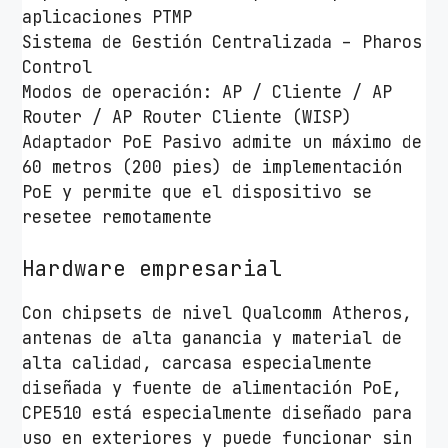
aplicaciones PTMP
3
Sistema de Gestión Centralizada – Pharos
0
Control
0
Modos de operación: AP / Cliente / AP
M
Router / AP Router Cliente (WISP)
b
Adaptador PoE Pasivo admite un máximo de
p
60 metros (200 pies) de implementación
s
PoE y permite que el dispositivo se
/
resetee remotamente
5
G
Hardware empresarial
H
z
Con chipsets de nivel Qualcomm Atheros,
/
antenas de alta ganancia y material de
A
alta calidad, carcasa especialmente
n
diseñada y fuente de alimentación PoE,
t
CPE510 está especialmente diseñado para
e
uso en exteriores y puede funcionar sin
n