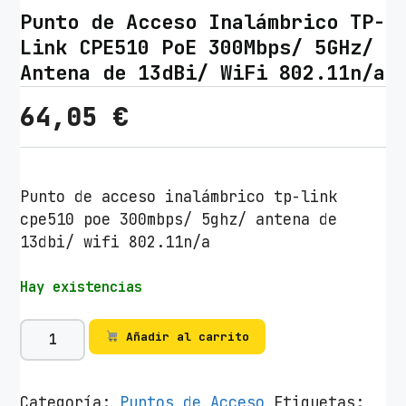
Punto de Acceso Inalámbrico TP-
Link CPE510 PoE 300Mbps/ 5GHz/
Antena de 13dBi/ WiFi 802.11n/a
64,05
€
Punto de acceso inalámbrico tp-link
cpe510 poe 300mbps/ 5ghz/ antena de
13dbi/ wifi 802.11n/a
Hay existencias
P
Añadir al carrito
u
n
t
Categoría:
Puntos de Acceso
Etiquetas: