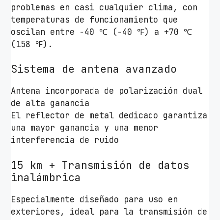
problemas en casi cualquier clima, con
a
temperaturas de funcionamiento que
d
oscilan entre -40 ℃ (-40 ℉) a +70 ℃
e
(158 ℉).
1
3
Sistema de antena avanzado
d
B
Antena incorporada de polarización dual
i
de alta ganancia
/
El reflector de metal dedicado garantiza
W
una mayor ganancia y una menor
i
interferencia de ruido
F
i
15 km + Transmisión de datos
8
inalámbrica
0
2
Especialmente diseñado para uso en
.
exteriores, ideal para la transmisión de
1