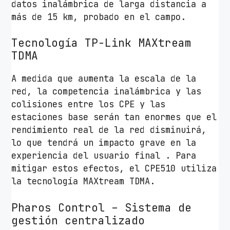
datos inalámbrica de larga distancia a
1
más de 15 km, probado en el campo.
n
/
Tecnología TP-Link MAXtream
a
TDMA
c
a
A medida que aumenta la escala de la
n
red, la competencia inalámbrica y las
t
colisiones entre los CPE y las
i
estaciones base serán tan enormes que el
d
rendimiento real de la red disminuirá,
a
lo que tendrá un impacto grave en la
d
experiencia del usuario final . Para
mitigar estos efectos, el CPE510 utiliza
la tecnología MAXtream TDMA.
Pharos Control – Sistema de
gestión centralizado