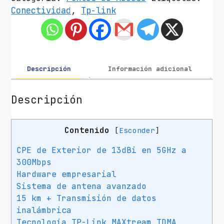
o
Conectividad
,
Tp-link
d
e
A
c
c
Descripción
Información adicional
e
s
Descripción
o
I
Contenido
[
Esconder
]
n
a
CPE de Exterior de 13dBi en 5GHz a
l
300Mbps
á
Hardware empresarial
m
Sistema de antena avanzado
b
15 km + Transmisión de datos
r
inalámbrica
i
Tecnología TP-Link MAXtream TDMA