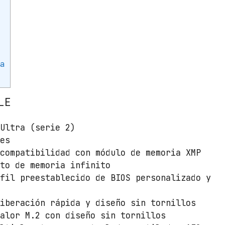
8
6
0
M
E
ca
A
G
L
LE
E
S
 Ultra (serie 2)
o
ses
c
 compatibilidad con módulo de memoria XMP
k
nto de memoria infinito
e
rfil preestablecido de BIOS personalizado y
t
1
liberación rápida y diseño sin tornillos
8
calor M.2 con diseño sin tornillos