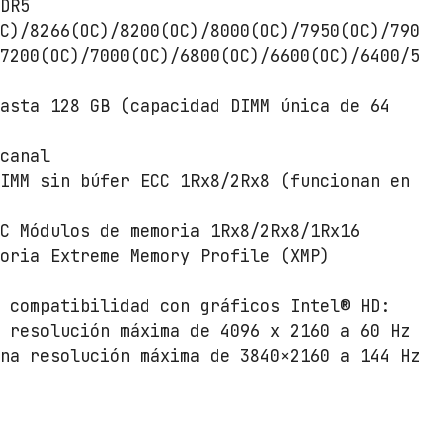
DDR5
OC)/8266(OC)/8200(OC)/8000(OC)/7950(OC)/790
/7200(OC)/7000(OC)/6800(OC)/6600(OC)/6400/5
hasta 128 GB (capacidad DIMM única de 64
 canal
DIMM sin búfer ECC 1Rx8/2Rx8 (funcionan en
CC Módulos de memoria 1Rx8/2Rx8/1Rx16
moria Extreme Memory Profile (XMP)
: compatibilidad con gráficos Intel® HD:
a resolución máxima de 4096 x 2160 a 60 Hz
una resolución máxima de 3840×2160 a 144 Hz