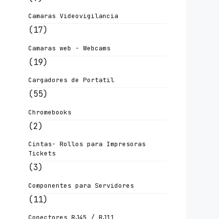
Camaras Videovigilancia
(17)
Camaras web - Webcams
(19)
Cargadores de Portatil
(55)
Chromebooks
(2)
Cintas- Rollos para Impresoras
Tickets
(3)
Componentes para Servidores
(11)
Conectores RJ45 / RJ11