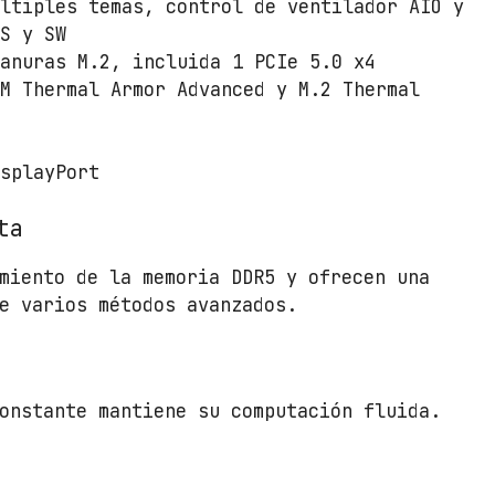
5
últiples temas, control de ventilador AIO y
1
OS y SW
/
ranuras M.2, incluida 1 PCIe 5.0 x4
M
RM Thermal Armor Advanced y M.2 Thermal
i
c
r
isplayPort
o
A
ta
T
X
miento de la memoria DDR5 y ofrecen una
c
e varios métodos avanzados.
a
n
t
onstante mantiene su computación fluida.
i
d
a