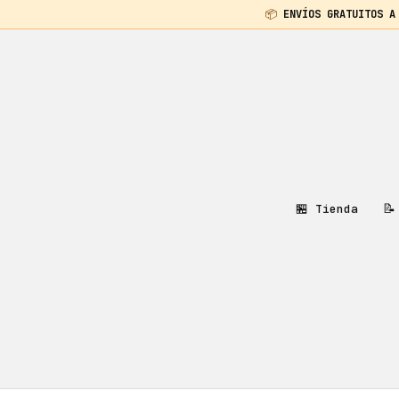
📦
ENVÍOS GRATUITOS A
Saltar
al
contenido
🏪
📝
Tienda