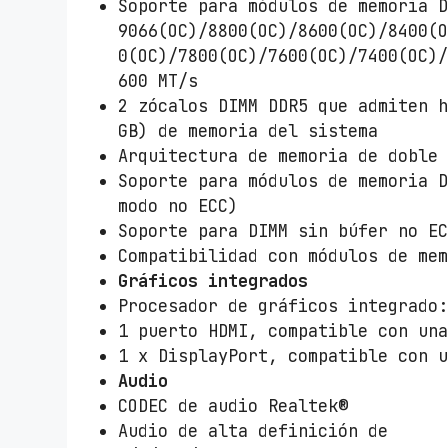
Soporte para módulos de memoria 
9066(OC)/8800(OC)/8600(OC)/8400(
0(OC)/7800(OC)/7600(OC)/7400(OC)
600 MT/s
2 zócalos DIMM DDR5 que admiten 
GB) de memoria del sistema
Arquitectura de memoria de doble
Soporte para módulos de memoria 
modo no ECC)
Soporte para DIMM sin búfer no E
Compatibilidad con módulos de me
Gráficos integrados
Procesador de gráficos integrado
1 puerto HDMI, compatible con un
1 x DisplayPort, compatible con 
Audio
CODEC de audio Realtek®
Audio de alta definición de