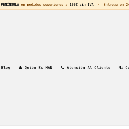
 PENÍNSULA
en pedidos superiores a
100€ sin IVA
· Entrega en 24h
👤
📞
Mi C
Blog
Quién Es MAN
Atención Al Cliente