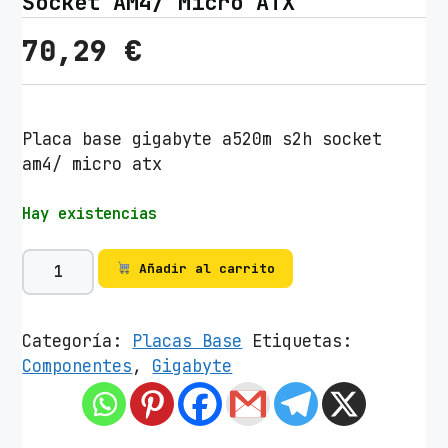
Socket AM4/ Micro ATX
70,29
€
Placa base gigabyte a520m s2h socket
am4/ micro atx
Hay existencias
P
Añadir al carrito
l
a
c
Categoría:
Placas Base
Etiquetas:
a
Componentes
,
Gigabyte
B
a
s