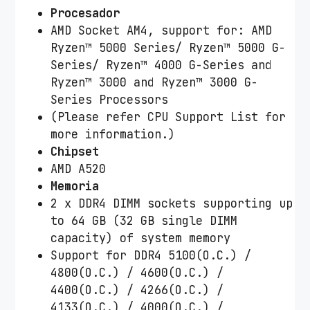
Procesador
AMD Socket AM4, support for: AMD
Ryzen™ 5000 Series/ Ryzen™ 5000 G-
Series/ Ryzen™ 4000 G-Series and
Ryzen™ 3000 and Ryzen™ 3000 G-
Series Processors
(Please refer CPU Support List for
more information.)
Chipset
AMD A520
Memoria
2 x DDR4 DIMM sockets supporting up
to 64 GB (32 GB single DIMM
capacity) of system memory
Support for DDR4 5100(O.C.) /
4800(O.C.) / 4600(O.C.) /
4400(O.C.) / 4266(O.C.) /
4133(O.C.) / 4000(O.C.) /