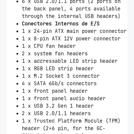
6 x USB 2.0/1.1 ports (2 ports on
the back panel, 4 ports available
through the internal USB headers)
Conectores Internos de E/S
1 x 24-pin ATX main power connector
1 x 8-pin ATX 12V power connector
1 x CPU fan header
2 x system fan headers
1 x addressable LED strip header
1 x RGB LED strip header
1 x M.2 Socket 3 connector
4 x SATA 6Gb/s connectors
1 x front panel header
1 x front panel audio header
1 x USB 3.2 Gen 1 header
2 x USB 2.0/1.1 headers
1 x Trusted Platform Module (TPM)
header (2×6 pin, for the GC-