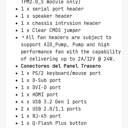
TPM2.0_S module only)
1 x serial port header
1 x speaker header
1 x chassis intrusion header
1 x Clear CMOS jumper
＊All fan headers are subject to
support AIO_Pump, Pump and high
performance fan with the capability
of delivering up to 2A/12V @ 24W.
Conectores del Panel Trasero
1 x PS/2 keyboard/mouse port
1 x D-Sub port
1 x DVI-D port
1 x HDMI port
4 x USB 3.2 Gen 1 ports
2 x USB 2.0/1.1 ports
1 x RJ-45 port
1 x Q-Flash Plus button