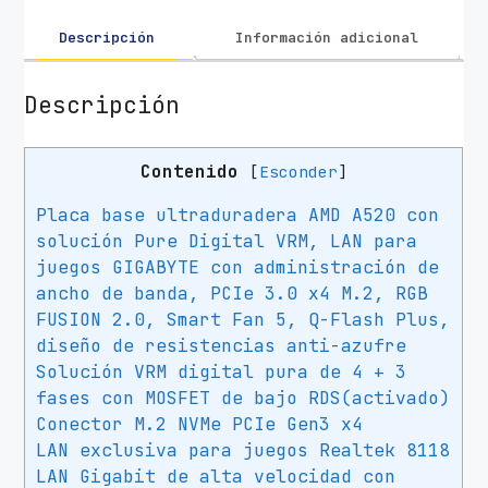
e
G
Descripción
Información adicional
i
g
Descripción
a
b
Contenido
[
Esconder
]
y
t
Placa base ultraduradera AMD A520 con
e
solución Pure Digital VRM, LAN para
A
juegos GIGABYTE con administración de
5
ancho de banda, PCIe 3.0 x4 M.2, RGB
2
FUSION 2.0, Smart Fan 5, Q-Flash Plus,
0
diseño de resistencias anti-azufre
M
Solución VRM digital pura de 4 + 3
S
fases con MOSFET de bajo RDS(activado)
2
Conector M.2 NVMe PCIe Gen3 x4
H
LAN exclusiva para juegos Realtek 8118
S
LAN Gigabit de alta velocidad con