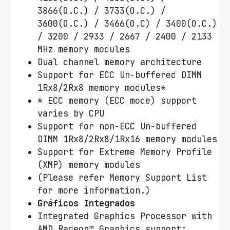
3866(O.C.) / 3733(O.C.) /
3600(O.C.) / 3466(O.C) / 3400(O.C.)
/ 3200 / 2933 / 2667 / 2400 / 2133
MHz memory modules
Dual channel memory architecture
Support for ECC Un-buffered DIMM
1Rx8/2Rx8 memory modules*
* ECC memory (ECC mode) support
varies by CPU
Support for non-ECC Un-buffered
DIMM 1Rx8/2Rx8/1Rx16 memory modules
Support for Extreme Memory Profile
(XMP) memory modules
(Please refer Memory Support List
for more information.)
Gráficos Integrados
Integrated Graphics Processor with
AMD Radeon™ Graphics support: