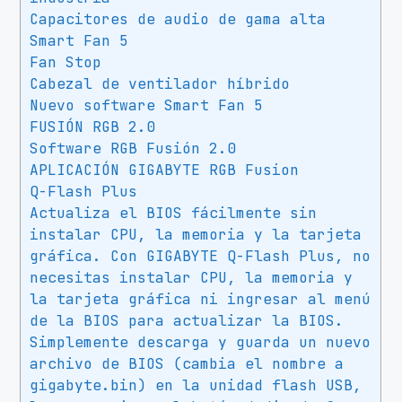
a
Capacitores de audio de gama alta
n
Smart Fan 5
t
Fan Stop
i
Cabezal de ventilador híbrido
d
Nuevo software Smart Fan 5
a
FUSIÓN RGB 2.0
d
Software RGB Fusión 2.0
APLICACIÓN GIGABYTE RGB Fusion
Q-Flash Plus
Actualiza el BIOS fácilmente sin
instalar CPU, la memoria y la tarjeta
gráfica. Con GIGABYTE Q-Flash Plus, no
necesitas instalar CPU, la memoria y
la tarjeta gráfica ni ingresar al menú
de la BIOS para actualizar la BIOS.
Simplemente descarga y guarda un nuevo
archivo de BIOS (cambia el nombre a
gigabyte.bin) en la unidad flash USB,