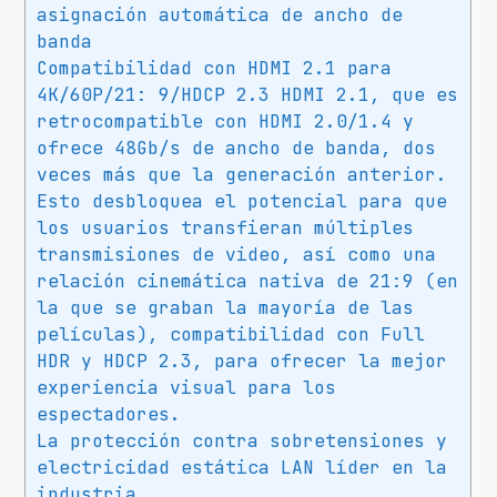
o
asignación automática de ancho de
banda
c
Compatibilidad con HDMI 2.1 para
k
4K/60P/21: 9/HDCP 2.3 HDMI 2.1, que es
e
retrocompatible con HDMI 2.0/1.4 y
t
ofrece 48Gb/s de ancho de banda, dos
A
veces más que la generación anterior.
M
Esto desbloquea el potencial para que
4
los usuarios transfieran múltiples
/
transmisiones de video, así como una
M
relación cinemática nativa de 21:9 (en
i
la que se graban la mayoría de las
c
películas), compatibilidad con Full
r
HDR y HDCP 2.3, para ofrecer la mejor
o
experiencia visual para los
A
espectadores.
T
La protección contra sobretensiones y
X
electricidad estática LAN líder en la
c
industria