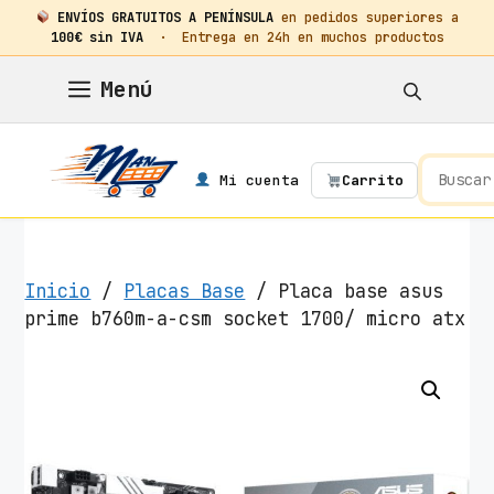
ENVÍOS GRATUITOS A PENÍNSULA
en pedidos superiores a
100€ sin IVA
· Entrega en 24h en muchos productos
Saltar
Menú
al
contenido
Mi cuenta
Carrito
Inicio
/
Placas Base
/ Placa base asus
prime b760m-a-csm socket 1700/ micro atx