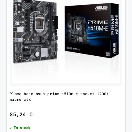
Placa base asus prime h510m-e socket 1200/
micro atx
85,24
€
✓ En stock