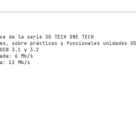
G
B
T
e
c
ive de la serie 3D TECH ONE TECH
h
es, sobre prácticas y funcionales unidades U
O
 USB 3.1 y 3.2
n
zada: 6 Mb/s
e
da: 12 Mb/s
T
e
c
h
M
i
n
i
C
o
o
p