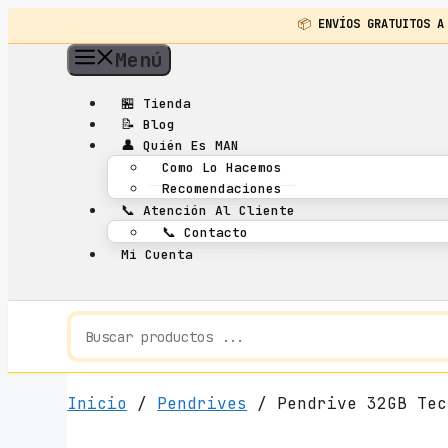
📦
ENVÍOS GRATUITOS A
Saltar
Menú
al
contenido
🏪
Tienda
📝
Blog
👤
Quién Es MAN
Como Lo Hacemos
Recomendaciones
📞
Atención Al Cliente
📞
Contacto
Mi Cuenta
Inicio
/
Pendrives
/ Pendrive 32GB Tec