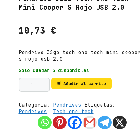
Mini Cooper S Rojo USB 2.0
10,73
€
Pendrive 32gb tech one tech mini coope
s rojo usb 2.0
Solo quedan 3 disponibles
P
🛒 Añadir al carrito
e
n
d
Categoría:
Pendrives
Etiquetas:
r
Pendrives
,
Tech one tech
i
v
e
3
2