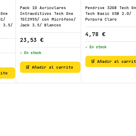
Pack 10 Auriculares
Pendrive 32GB Tech O
 One
Intrauditivos Tech One
Tech Basic USB 2.0/
01/
TEC2955/ con Micrófono/
Purpura Claro
k 3.5/
Jack 3.5/ Blancos
4,78
€
23,53
€
✓ En stock
✓ En stock
🛒 Añadir al carri
🛒 Añadir al carrito
rito