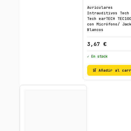
Auriculares
Intrauditivos Tech
Tech earTECH TEC10
con Micrófono/ Jac
Blancos
3,67
€
✓ En stock
🛒 Añadir al car