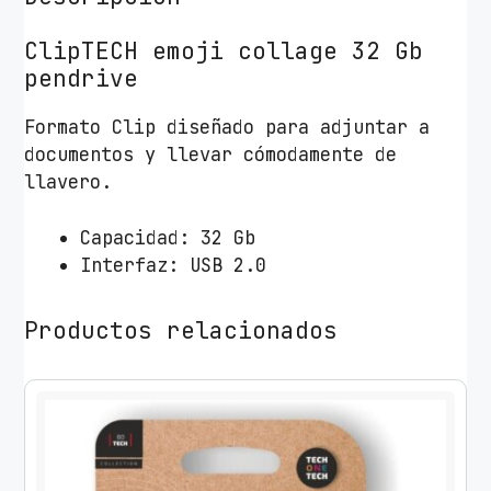
T
e
ClipTECH emoji collage 32 Gb
c
pendrive
h
O
Formato Clip diseñado para adjuntar a
n
documentos y llevar cómodamente de
e
llavero.
T
e
Capacidad: 32 Gb
c
Interfaz: USB 2.0
h
E
Productos relacionados
m
o
j
i
c
o