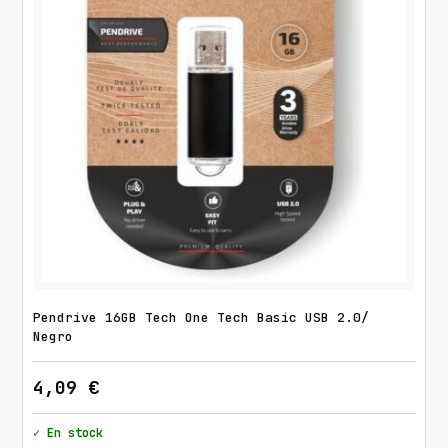
l
l
a
g
e
U
S
B
2
.
0
c
a
Pendrive 16GB Tech One Tech Basic USB 2.0/
n
Negro
t
4,09
€
i
d
✓ En stock
a