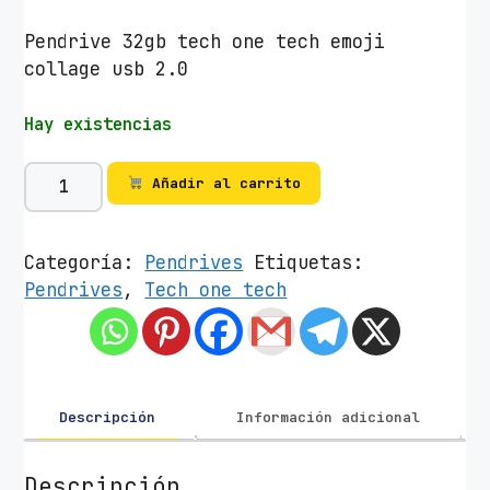
Pendrive 32gb tech one tech emoji
collage usb 2.0
Hay existencias
P
Añadir al carrito
e
n
d
Categoría:
Pendrives
Etiquetas:
r
Pendrives
,
Tech one tech
i
v
e
3
2
Descripción
Información adicional
G
B
Descripción