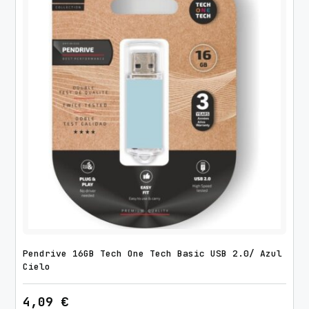
a
v
e
r
a
M
o
t
o
U
S
B
2
.
0
Pendrive 16GB Tech One Tech Basic USB 2.0/ Azul
c
Cielo
a
4,09
€
n