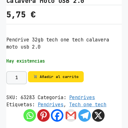
Calavera Moto USB 2.0
5,75
€
Pendrive 32gb tech one tech calavera
moto usb 2.0
Hay existencias
P
Añadir al carrito
e
n
d
SKU:
63283
Categoría:
Pendrives
r
Etiquetas:
Pendrives
,
Tech one tech
i
v
e