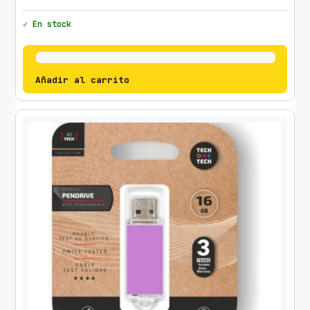
t
✓ En stock
i
d
a
d
Añadir al carrito