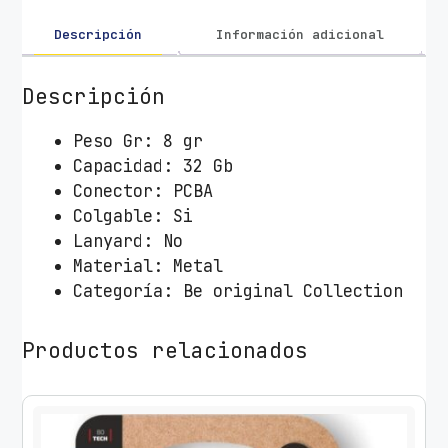
3
2
Descripción
Información adicional
G
B
Descripción
T
e
Peso Gr: 8 gr
c
Capacidad: 32 Gb
h
Conector: PCBA
O
Colgable: Si
n
Lanyard: No
e
Material: Metal
T
Categoría: Be original Collection
e
c
Productos relacionados
h
C
a
l