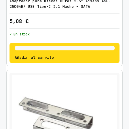
Adaptador para Discos Duros 2.5″ Aisens ASE-
25C04B/ USB Tipo-C 3.1 Macho – SATA
5,08
€
✓ En stock
Añadir al carrito