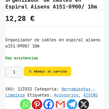
Espiral Aisens A151-0900/ 10m
12,28
€
Organizador de cables en espiral aisens
a151-0900/ 10m
Hay existencias
O
Añadir al carrito
r
g
a
SKU:
113533
Categoría:
Herramientas -
n
Limpieza
Etiquetas:
Accesorios
,
AISENS
i
z