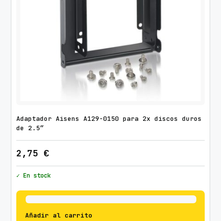
/
1
0
m
c
a
n
t
i
d
Adaptador Aisens A129-0150 para 2x discos duros
de 2.5″
a
d
2,75
€
✓ En stock
Añadir al carrito