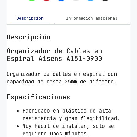
a
d
o
Descripción
Información adicional
r
d
Descripción
e
C
Organizador de Cables en
a
Espiral Aisens A151-0900
b
l
Organizador de cables en espiral con
e
capacidad de hasta 25mm de diámetro.
s
e
Especificaciones
n
E
Fabricado en plástico de alta
s
resistencia y gran flexibilidad.
p
Muy fácil de instalar, solo se
i
requiere unos minutos.