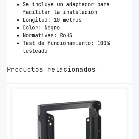
r
Se incluye un adaptador para
a
facilitar la instalación
l
Longitud: 10 metros
A
Color: Negro
i
Normativas: RoHS
s
Test de funcionamiento: 100%
e
testeado
n
s
Productos relacionados
A
1
5
1
-
0
9
0
0