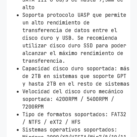
5
alto
2
Soporta protocolo UASP que permite
0
un alto rendimiento de
B
transferencia de datos entre el
/
disco duro y USB. Se recomienda
U
utilizar disco duro SSD para poder
S
alcanzar el máximo rendimiento de
B
transferencia.
3
Capacidad disco duro soportada: más
.
de 2TB en sistemas que soporte GPT
1
y hasta 2TB en el resto de sistemas
/
Velocidad del disco duro mecánico
S
soportada: 4200RPM / 5400RPM /
i
7200RPM
n
Tipo de formatos soportados: FAT32
t
/ NTFS / eXT2 / HFS
o
Sistemas operativos soportados:
r