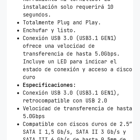
o
instalación solo requerirá 10
d
segundos.
e
Totalmente Plug and Play.
2
Enchufar y listo.
.
Conexión USB 3.0 (USB3.1 GEN1)
5
ofrece una velocidad de
"
transferencia de hasta 5.0Gbps.
A
Incluye un LED para indicar el
i
estado de conexión y acceso a disco
s
duro
e
Especificaciones:
n
Conexión USB 3.0 (USB3.1 GEN1),
s
retrocompatible con USB 2.0
A
Velocidad de transferencia de hasta
S
5.0Gbps
E
Compatible con discos duros de 2.5”
-
SATA I 1,5 Gb/s, SATA II 3 Gb/s y
2
SATA III 6 Gb/s de hasta 9,5mm de