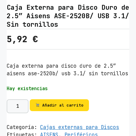
Caja Externa para Disco Duro de
2.5″ Aisens ASE-2520B/ USB 3.1/
Sin tornillos
5,92
€
Caja externa para disco duro de 2.5″
aisens ase-2520b/ usb 3.1/ sin tornillos
Hay existencias
C
Añadir al carrito
a
j
a
Categoría:
Cajas externas para Discos
E
Etiquetas:
AISENS
,
Periféricos