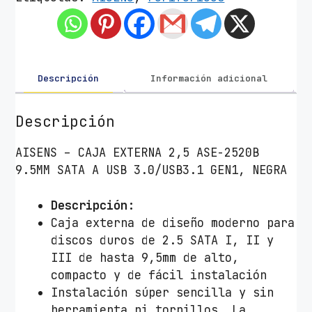
x
t
e
r
n
Descripción
Información adicional
a
p
Descripción
a
r
AISENS – CAJA EXTERNA 2,5 ASE-2520B
a
9.5MM SATA A USB 3.0/USB3.1 GEN1, NEGRA
D
i
Descripción
:
s
Caja externa de diseño moderno para
c
discos duros de 2.5 SATA I, II y
o
III de hasta 9,5mm de alto,
D
compacto y de fácil instalación
u
Instalación súper sencilla y sin
r
herramienta ni tornillos. La