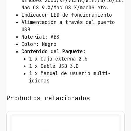
Windows 2000/XP/VISTA/Win7/8/10/11,
n
Mac OS 9.X/Mac OS X/macOS etc.
i
Indicador LED de funcionamiento
l
Alimentación a través del puerto
l
USB
o
Material: ABS
s
Color: Negro
c
Contenido del Paquete:
a
1 x Caja externa 2.5
n
1 x Cable USB 3.0
t
1 x Manual de usuario multi-
i
idiomas
d
a
Productos relacionados
d