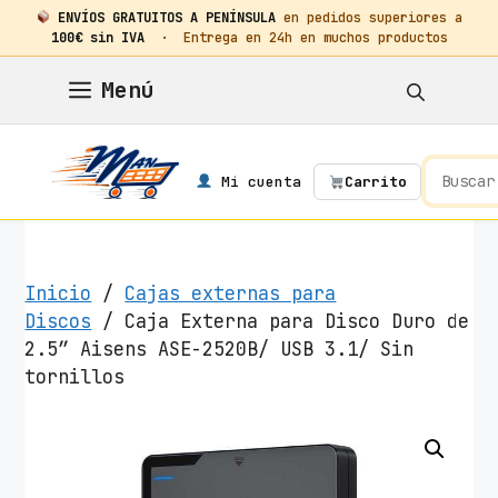
ENVÍOS GRATUITOS A PENÍNSULA
en pedidos superiores a
100€ sin IVA
· Entrega en 24h en muchos productos
Saltar
Menú
al
contenido
Mi cuenta
Carrito
Inicio
/
Cajas externas para
Discos
/ Caja Externa para Disco Duro de
2.5″ Aisens ASE-2520B/ USB 3.1/ Sin
tornillos