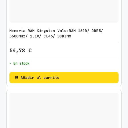
Memoria RAM Kingston ValueRAM 16GB/ DDR5/
5600MHz/ 1.1V/ CL46/ SODIMM
54,78
€
✓ En stock
🛒 Añadir al carrito