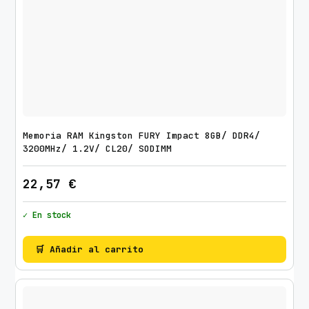
B
/
D
D
R
5
/
6
Memoria RAM Kingston FURY Impact 8GB/ DDR4/
0
3200MHz/ 1.2V/ CL20/ SODIMM
0
22,57
€
0
M
✓ En stock
H
z
🛒 Añadir al carrito
/
1
.
4