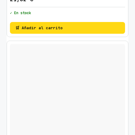
d
✓ En stock
🛒 Añadir al carrito