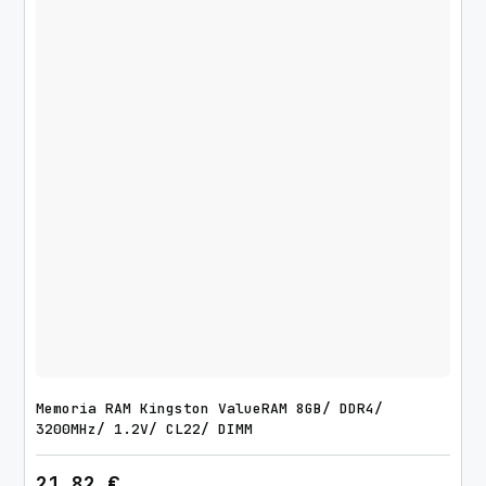
V
/
C
L
3
0
/
D
I
M
M
c
a
n
t
Memoria RAM Kingston ValueRAM 8GB/ DDR4/
i
3200MHz/ 1.2V/ CL22/ DIMM
d
21,82
€
a