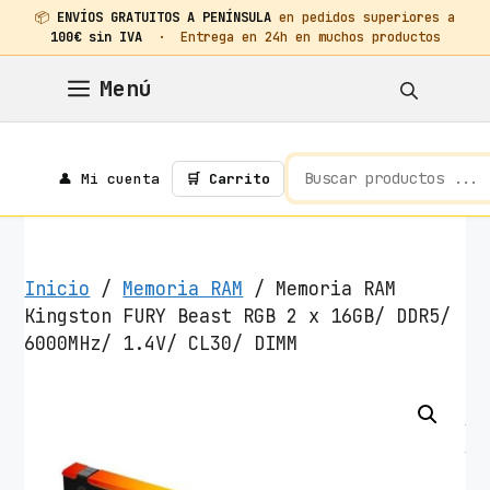
📦
ENVÍOS GRATUITOS A PENÍNSULA
en pedidos superiores a
100€ sin IVA
· Entrega en 24h en muchos productos
Saltar
Menú
al
contenido
👤 Mi cuenta
🛒 Carrito
Inicio
/
Memoria RAM
/ Memoria RAM
Kingston FURY Beast RGB 2 x 16GB/ DDR5/
6000MHz/ 1.4V/ CL30/ DIMM