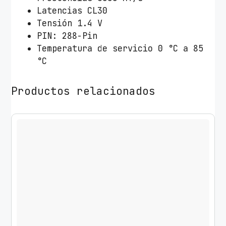
n
Latencias CL30
F
Tensión 1.4 V
U
PIN: 288-Pin
R
Temperatura de servicio 0 °C a 85
Y
°C
B
e
Productos relacionados
a
s
t
R
G
B
2
x
1
6
G