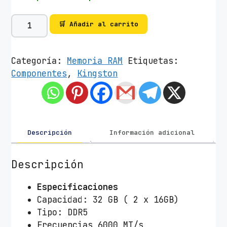
M
🛒 Añadir al carrito
e
m
o
Categoría:
Memoria RAM
Etiquetas:
r
Componentes
,
Kingston
i
a
R
A
M
Descripción
Información adicional
K
i
Descripción
n
g
Especificaciones
s
Capacidad: 32 GB ( 2 x 16GB)
t
Tipo: DDR5
o
Frecuencias 6000 MT/s