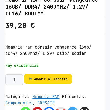
16GB/ DDR4/ 2400MHz/ 1.2V/
CL16/ SODIMM
39,20
€
Memoria ram corsair vengeance 16gb/
ddr4/ 2400mhz/ 1.2v/ cl16/ sodimm
Hay existencias
M
Añadir al carrito
e
m
o
Categoría:
Memoria RAM
Etiquetas:
r
Componentes
,
CORSAIR
i