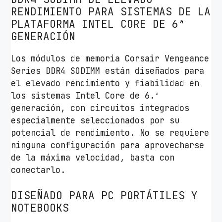
c
RENDIMIENTO PARA SISTEMAS DE LA
e
PLATAFORMA INTEL CORE DE 6ª
1
GENERACIÓN
6
G
Los módulos de memoria Corsair Vengeance
B
Series DDR4 SODIMM están diseñados para
/
el elevado rendimiento y fiabilidad en
D
los sistemas Intel Core de 6.ª
D
generación, con circuitos integrados
R
especialmente seleccionados por su
4
potencial de rendimiento. No se requiere
/
ninguna configuración para aprovecharse
2
de la máxima velocidad, basta con
4
conectarlo.
0
DISEÑADO PARA PC PORTÁTILES Y
0
NOTEBOOKS
M
H