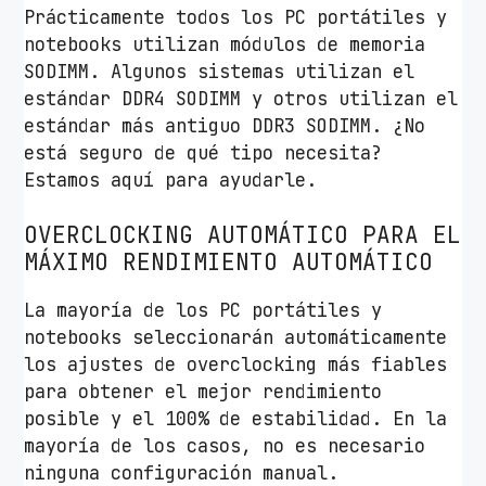
Prácticamente todos los PC portátiles y
z
notebooks utilizan módulos de memoria
/
SODIMM. Algunos sistemas utilizan el
1
estándar DDR4 SODIMM y otros utilizan el
.
estándar más antiguo DDR3 SODIMM. ¿No
2
está seguro de qué tipo necesita?
V
Estamos aquí para ayudarle.
/
C
OVERCLOCKING AUTOMÁTICO PARA EL
L
MÁXIMO RENDIMIENTO AUTOMÁTICO
1
6
La mayoría de los PC portátiles y
/
notebooks seleccionarán automáticamente
S
los ajustes de overclocking más fiables
O
para obtener el mejor rendimiento
D
posible y el 100% de estabilidad. En la
I
mayoría de los casos, no es necesario
M
ninguna configuración manual.
M