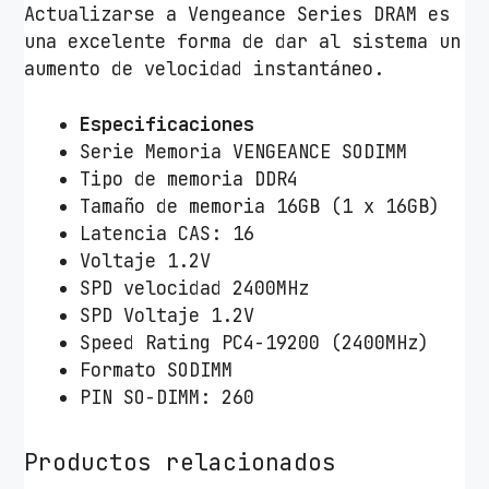
Actualizarse a Vengeance Series DRAM es
c
una excelente forma de dar al sistema un
a
aumento de velocidad instantáneo.
n
t
Especificaciones
i
Serie Memoria VENGEANCE SODIMM
d
Tipo de memoria DDR4
a
Tamaño de memoria 16GB (1 x 16GB)
d
Latencia CAS: 16
Voltaje 1.2V
SPD velocidad 2400MHz
SPD Voltaje 1.2V
Speed Rating PC4-19200 (2400MHz)
Formato SODIMM
PIN SO-DIMM: 260
Productos relacionados