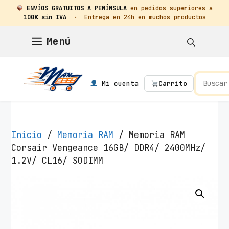
ENVÍOS GRATUITOS A PENÍNSULA
en pedidos superiores a
100€ sin IVA
· Entrega en 24h en muchos productos
Saltar
Menú
al
contenido
Mi cuenta
Carrito
Inicio
/
Memoria RAM
/ Memoria RAM
Corsair Vengeance 16GB/ DDR4/ 2400MHz/
1.2V/ CL16/ SODIMM