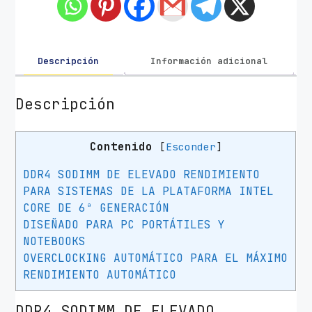
a
R
A
M
Descripción
Información adicional
C
o
Descripción
r
s
Contenido
[
Esconder
]
a
i
DDR4 SODIMM DE ELEVADO RENDIMIENTO
r
PARA SISTEMAS DE LA PLATAFORMA INTEL
V
CORE DE 6ª GENERACIÓN
e
DISEÑADO PARA PC PORTÁTILES Y
n
NOTEBOOKS
g
OVERCLOCKING AUTOMÁTICO PARA EL MÁXIMO
e
RENDIMIENTO AUTOMÁTICO
a
n
DDR4 SODIMM DE ELEVADO