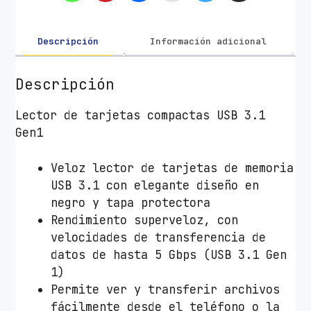
e
T
a
Descripción
Información adicional
r
j
Descripción
e
t
Lector de tarjetas compactas USB 3.1
a
Gen1
s
E
Veloz lector de tarjetas de memoria
x
USB 3.1 con elegante diseño en
t
negro y tapa protectora
e
Rendimiento superveloz, con
r
velocidades de transferencia de
n
datos de hasta 5 Gbps (USB 3.1 Gen
o
1)
T
Permite ver y transferir archivos
r
fácilmente desde el teléfono o la