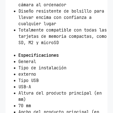
u
cámara al ordenador
s
Diseño resistente de bolsillo para
t
llevar encima con confianza a
N
cualquier lugar
a
Totalmente compatible con todas las
n
tarjetas de memoria compactas, como
g
SD, M2 y microSD
a
2
Especificaciones
1
General
9
Tipo de instalación
3
externo
5
Tipo USB
/
USB-A
U
Altura del producto principal (en
S
mm)
B
70 mm
3
Ancho del producto principal (en