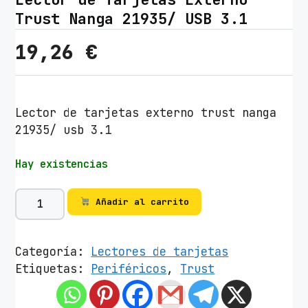
Trust Nanga 21935/ USB 3.1
19,26
€
Lector de tarjetas externo trust nanga
21935/ usb 3.1
Hay existencias
L
Añadir al carrito
e
c
t
Categoría:
Lectores de tarjetas
o
Etiquetas:
Periféricos
,
Trust
r
d