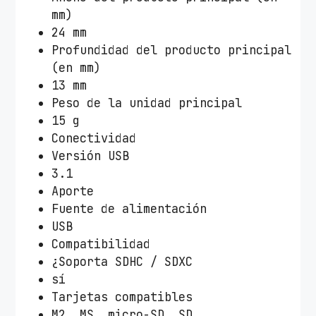
.
mm)
1
24 mm
c
Profundidad del producto principal
a
(en mm)
n
13 mm
t
Peso de la unidad principal
i
15 g
d
Conectividad
a
Versión USB
d
3.1
Aporte
Fuente de alimentación
USB
Compatibilidad
¿Soporta SDHC / SDXC
sí
Tarjetas compatibles
M2, MS, micro-SD, SD