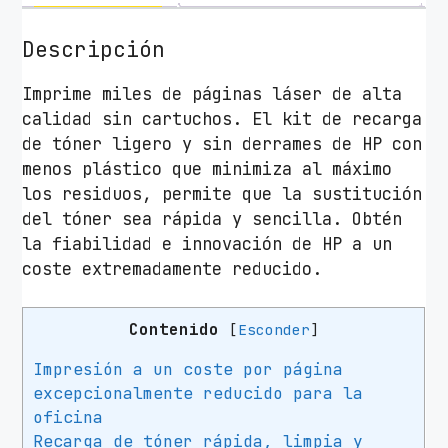
g
a
Descripción
T
ó
Imprime miles de páginas láser de alta
n
calidad sin cartuchos. El kit de recarga
e
de tóner ligero y sin derrames de HP con
r
menos plástico que minimiza al máximo
O
los residuos, permite que la sustitución
r
del tóner sea rápida y sencilla. Obtén
i
la fiabilidad e innovación de HP a un
g
coste extremadamente reducido.
i
n
Contenido
[
Esconder
]
a
l
Impresión a un coste por página
L
excepcionalmente reducido para la
a
oficina
s
Recarga de tóner rápida, limpia y