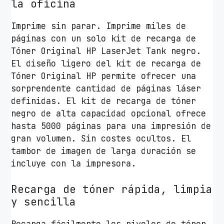
la oficina
a
C
Imprime sin parar. Imprime miles de
a
páginas con un solo kit de recarga de
p
Tóner Original HP LaserJet Tank negro.
a
El diseño ligero del kit de recarga de
c
Tóner Original HP permite ofrecer una
i
sorprendente cantidad de páginas láser
d
definidas. El kit de recarga de tóner
a
negro de alta capacidad opcional ofrece
d
hasta 5000 páginas para una impresión de
/
gran volumen. Sin costes ocultos. El
N
tambor de imagen de larga duración se
e
incluye con la impresora.
g
r
Recarga de tóner rápida, limpia
o
y sencilla
c
a
Recarga fácilmente los niveles de tóner