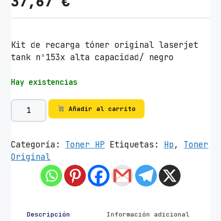
37,67
€
Kit de recarga tóner original laserjet
tank nº153x alta capacidad/ negro
Hay existencias
K
Añadir al carrito
i
t
d
Categoría:
Toner HP
Etiquetas:
Hp
,
Toner
e
Original
R
e
c
a
r
Descripción
Información adicional