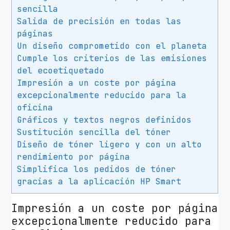
e
sencilla
r
Salida de precisión en todas las
j
páginas
Un diseño comprometido con el planeta
e
Cumple los criterios de las emisiones
t
del ecoetiquetado
T
Impresión a un coste por página
a
excepcionalmente reducido para la
n
oficina
k
Gráficos y textos negros definidos
n
Sustitución sencilla del tóner
º
Diseño de tóner ligero y con un alto
1
rendimiento por página
5
Simplifica los pedidos de tóner
3
gracias a la aplicación HP Smart
X
A
Impresión a un coste por página
l
excepcionalmente reducido para
t