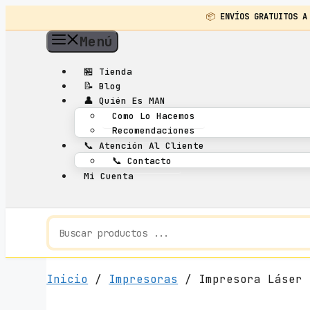
📦
ENVÍOS GRATUITOS A
Saltar
Menú
al
contenido
🏪
Tienda
📝
Blog
👤
Quién Es MAN
Como Lo Hacemos
Recomendaciones
📞
Atención Al Cliente
📞
Contacto
Mi Cuenta
Inicio
/
Impresoras
/ Impresora Láser 