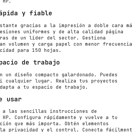
 HP.
e
t
ápida y fiable
M
2
stante gracias a la impresión a doble cara m
0
esiones uniformes y de alta calidad página
9
ras de un líder del sector. Gestiona
d
an volumen y carga papel con menor frecuenci
/
cidad para 150 hojas.
D
ú
pacio de trabajo
p
l
n un diseño compacto galardonado. Puedes
e
i cualquier lugar. Realiza tus proyectos
x
dapta a tu espacio de trabajo.
/
B
e usar
l
a
 a las sencillas instrucciones de
n
 HP. Configura rápidamente y vuelve a tu
c
ción que más importa. Obtén elementos
a
la privacidad y el control. Conecta fácilmen