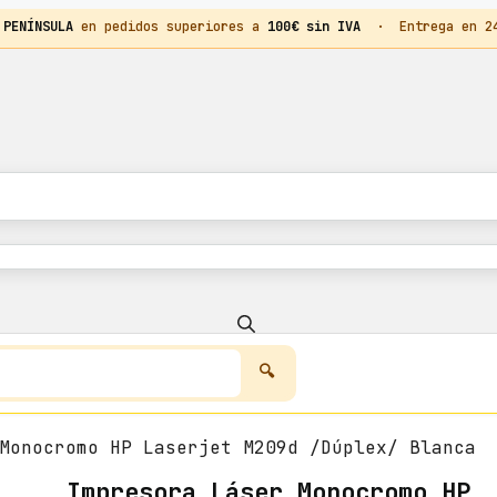
 PENÍNSULA
en pedidos superiores a
100€ sin IVA
· Entrega en 24h
Monocromo HP Laserjet M209d /Dúplex/ Blanca
Impresora Láser Monocromo HP