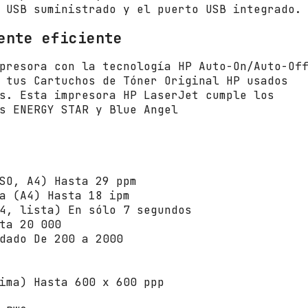
c
 USB suministrado y el puerto USB integrado.
a
n
ente eficiente
t
i
presora con la tecnología HP Auto-On/Auto-Of
d
 tus Cartuchos de Tóner Original HP usados
a
s. Esta impresora HP LaserJet cumple los
d
s ENERGY STAR y Blue Angel
SO, A4) Hasta 29 ppm
a (A4) Hasta 18 ipm
4, lista) En sólo 7 segundos
ta 20 000
dado De 200 a 2000
ima) Hasta 600 x 600 ppp