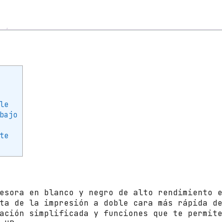
á
s
e
r
M
o
n
o
c
r
le
o
bajo
m
o
te
H
P
L
a
s
esora en blanco y negro de alto rendimiento 
e
ta de la impresión a doble cara más rápida d
r
ación simplificada y funciones que te permit
j