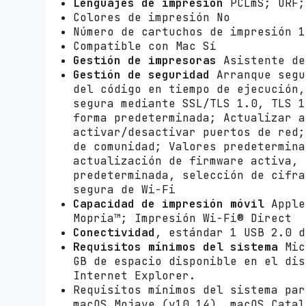
Lenguajes de impresión
PCLmS; URF;
Colores de impresión No
Número de cartuchos de impresión 1
Compatible con Mac Sí
Gestión de impresoras
Asistente de
Gestión de seguridad
Arranque segu
del código en tiempo de ejecución,
segura mediante SSL/TLS 1.0, TLS 1
forma predeterminada; Actualizar a
activar/desactivar puertos de red;
de comunidad; Valores predetermina
actualización de firmware activa, 
predeterminada, selección de cifra
segura de Wi-Fi
Capacidad de impresión móvil
Apple
Mopria™; Impresión Wi-Fi® Direct
Conectividad
, estándar 1 USB 2.0 d
Requisitos mínimos del sistema
Mic
GB de espacio disponible en el dis
Internet Explorer.
Requisitos mínimos del sistema par
macOS Mojave (v10.14), macOS Catal