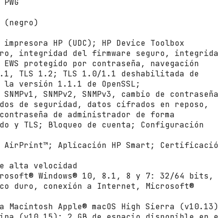
 PWG
 (negro)
 impresora HP (UDC); HP Device Toolbox
ro, integridad del firmware seguro, integrid
 EWS protegido por contraseña, navegación
.1, TLS 1.2; TLS 1.0/1.1 deshabilitada de
 la versión 1.1.1 de OpenSSL;
 SNMPv1, SNMPv2, SNMPv3, cambio de contraseñ
dos de seguridad, datos cifrados en reposo,
contraseña de administrador de forma
do y TLS; Bloqueo de cuenta; Configuración
 AirPrint™; Aplicación HP Smart; Certificaci
e alta velocidad
rosoft® Windows® 10, 8.1, 8 y 7: 32/64 bits,
co duro, conexión a Internet, Microsoft®
a Macintosh Apple® macOS High Sierra (v10.13
ina (v10.15); 2 GB de espacio disponible en 