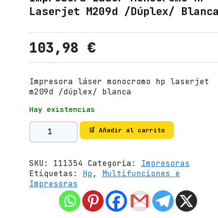
Laserjet M209d /Dúplex/ Blanc
103,98
€
Impresora láser monocromo hp laserjet
m209d /dúplex/ blanca
Hay existencias
I
🛒 Añadir al carrito
m
p
r
SKU:
111354
Categoría:
Impresoras
e
Etiquetas:
Hp
,
Multifunciones e
s
Impresoras
o
r
a
L