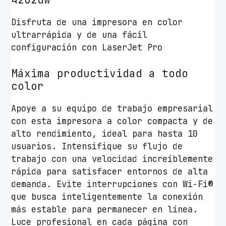
e
r
Disfruta de una impresora en color
J
ultrarrápida y de una fácil
e
configuración con LaserJet Pro
t
P
Máxima productividad a todo
r
color
o
Apoye a su equipo de trabajo empresarial
4
con esta impresora a color compacta y de
2
alto rendimiento, ideal para hasta 10
0
usuarios. Intensifique su flujo de
2
trabajo con una velocidad increíblemente
d
rápida para satisfacer entornos de alta
w
demanda. Evite interrupciones con Wi-Fi®
W
que busca inteligentemente la conexión
i
más estable para permanecer en línea.
F
Luce profesional en cada página con
i