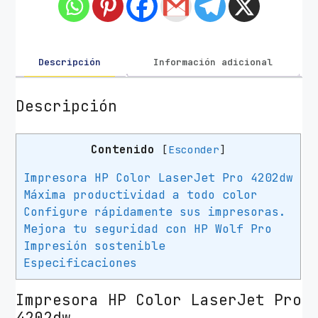
o
r
a
L
Descripción
Información adicional
á
s
Descripción
e
r
Contenido
[
Esconder
]
C
o
Impresora HP Color LaserJet Pro 4202dw
l
Máxima productividad a todo color
o
Configure rápidamente sus impresoras.
r
Mejora tu seguridad con HP Wolf Pro
H
Impresión sostenible
P
Especificaciones
L
a
Impresora HP Color LaserJet Pro
s
4202dw