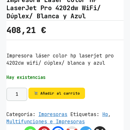
LaserJet Pro 4202dw WiFi/
Dúplex/ Blanca y Azul
408,21
€
Impresora láser color hp laserjet pro
4202dw wifi/ dúplex/ blanca y azul
Hay existencias
I
Añadir al carrito
m
p
r
Categoría:
Impresoras
Etiquetas:
Hp
,
e
Multifunciones e Impresoras
s