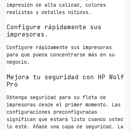
impresión de alta calidad, colores
/
realistas y detalles nítidos.
D
ú
Configure rápidamente sus
p
impresoras.
l
e
Configure rápidamente sus impresoras
x
para que pueda concentrarse más en su
/
negocio.
B
l
Mejora tu seguridad con HP Wolf
a
Pro
n
c
Obtenga seguridad para su flota de
a
impresoras desde el primer momento. Las
y
configuraciones preconfiguradas
A
significan que estará listo cuando usted
z
lo esté. Añade una capa de seguridad. La
u