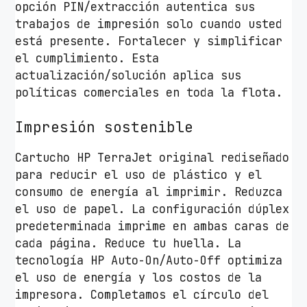
opción PIN/extracción autentica sus
l
trabajos de impresión solo cuando usted
c
está presente. Fortalecer y simplificar
a
el cumplimiento. Esta
n
actualización/solución aplica sus
t
políticas comerciales en toda la flota.
i
d
Impresión sostenible
a
d
Cartucho HP TerraJet original rediseñado
para reducir el uso de plástico y el
consumo de energía al imprimir. Reduzca
el uso de papel. La configuración dúplex
predeterminada imprime en ambas caras de
cada página. Reduce tu huella. La
tecnología HP Auto-On/Auto-Off optimiza
el uso de energía y los costos de la
impresora. Completamos el círculo del