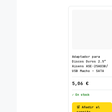
Adaptador para
Discos Duros 2.5″
Aisens ASE-25A03B/
USB Macho – SATA
5,06
€
✓ En stock
🛒 Añadir al
carrito