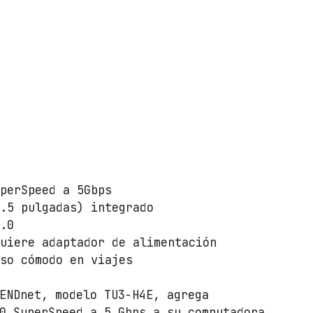
uperSpeed a 5Gbps
5.5 pulgadas) integrado
2.0
quiere adaptador de alimentación
uso cómodo en viajes
ENDnet, modelo TU3-H4E, agrega
0 SuperSpeed a 5 Gbps a su computadora.