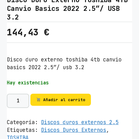
Canvio Basics 2022 2.5″/ USB
3.2
144,43
€
Disco duro externo toshiba 4tb canvio
basics 2022 2.5″/ usb 3.2
Hay existencias
D
Añadir al carrito
i
s
c
Categoría:
Discos duros externos 2.5
o
Etiquetas:
Discos Duros Externos
,
D
TOSHIBA