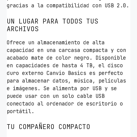
gracias a la compatibilidad con USB 2.0.
2
.
UN LUGAR PARA TODOS TUS
5
ARCHIVOS
"
/
Ofrece un almacenamiento de alta
U
capacidad en una carcasa compacta y con
S
acabado mate de color negro. Disponible
B
en capacidades de hasta 4 TB, el disco
3
duro externo Canvio Basics es perfecto
.
para almacenar datos, música, películas
2
e imágenes. Se alimenta por USB y se
c
puede usar con un solo cable USB
a
conectado al ordenador de escritorio o
n
portátil.
t
i
TU COMPAÑERO COMPACTO
d
a