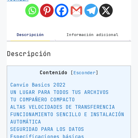
u
r
o
E
x
Descripción
Información adicional
t
e
Descripción
r
n
Contenido
[
Esconder
]
o
T
Canvio Basics 2022
o
UN LUGAR PARA TODOS TUS ARCHIVOS
s
TU COMPAÑERO COMPACTO
h
ALTAS VELOCIDADES DE TRANSFERENCIA
i
FUNCIONAMIENTO SENCILLO E INSTALACIÓN
b
AUTOMÁTICA
a
SEGURIDAD PARA LOS DATOS
4
Especificaciones básicas