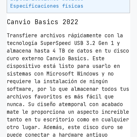
T
Especificaciones físicas
B
C
Canvio Basics 2022
a
Transfiere archivos rápidamente con la
n
tecnología SuperSpeed USB 3.2 Gen 1 y
v
almacena hasta 4 TB de datos en tu disco
i
duro externo Canvio Basics. Este
o
dispositivo está listo para usarlo en
B
sistemas con Microsoft Windows y no
a
requiere la instalación de ningún
s
software, por lo que almacenar todos tus
i
archivos favoritos es más fácil que
c
nunca. Su diseño atemporal con acabado
s
mate le proporciona un aspecto increíble
2
tanto en tu escritorio como en cualquier
0
otro lugar. Además, este disco duro se
2
puede conectar a hardware antiguo
2