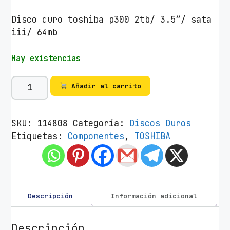
Disco duro toshiba p300 2tb/ 3.5″/ sata
iii/ 64mb
Hay existencias
D
Añadir al carrito
i
s
c
SKU:
114808
Categoría:
Discos Duros
o
Etiquetas:
Componentes
,
TOSHIBA
D
u
r
o
T
Descripción
Información adicional
o
s
Descripción