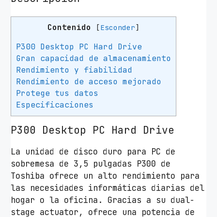
h
i
Contenido
[
Esconder
]
b
a
P300 Desktop PC Hard Drive
P
Gran capacidad de almacenamiento
3
Rendimiento y fiabilidad
0
Rendimiento de acceso mejorado
0
Protege tus datos
2
Especificaciones
T
B
P300 Desktop PC Hard Drive
/
3
La unidad de disco duro para PC de
.
sobremesa de 3,5 pulgadas P300 de
5
Toshiba ofrece un alto rendimiento para
"
las necesidades informáticas diarias del
/
hogar o la oficina. Gracias a su dual-
S
stage actuator, ofrece una potencia de