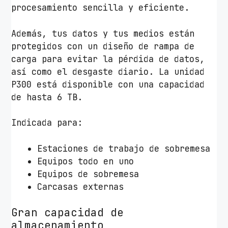
A
procesamiento sencilla y eficiente.
T
A
Además, tus datos y tus medios están
I
protegidos con un diseño de rampa de
I
carga para evitar la pérdida de datos,
I
así como el desgaste diario. La unidad
/
P300 está disponible con una capacidad
6
de hasta 6 TB.
4
M
Indicada para:
B
c
Estaciones de trabajo de sobremesa
a
Equipos todo en uno
n
Equipos de sobremesa
t
Carcasas externas
i
d
Gran capacidad de
a
almacenamiento