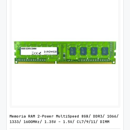
Memoria RAM 2-Power MultiSpeed 8GB/ DDR3/ 1066/
1333/ 1600MHz/ 1.35V – 1.5V/ CL7/9/11/ DIMM