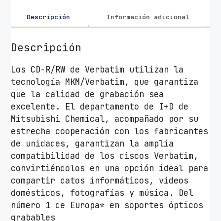
a
t
Descripción
Información adicional
i
m
Descripción
A
Z
Los CD-R/RW de Verbatim utilizan la
O
tecnología MKM/Verbatim, que garantiza
C
que la calidad de grabación sea
r
excelente. El departamento de I+D de
y
Mitsubishi Chemical, acompañado por su
s
estrecha cooperación con los fabricantes
t
de unidades, garantizan la amplia
a
compatibilidad de los discos Verbatim,
l
convirtiéndolos en una opción ideal para
5
compartir datos informáticos, vídeos
2
domésticos, fotografías y música. Del
X
número 1 de Europa* en soportes ópticos
/
grabables