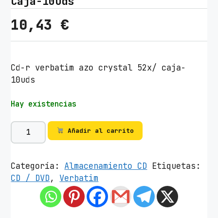
Caja-10uds
10,43
€
Cd-r verbatim azo crystal 52x/ caja-
10uds
Hay existencias
C
Añadir al carrito
D
-
R
Categoría:
Almacenamiento CD
Etiquetas:
V
CD / DVD
,
Verbatim
e
r
b