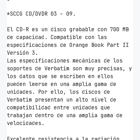
C
a
*SCCG CD/DVDR 03 – 09.
j
a
El CD-R es un disco grabable con 700 MB
-
de capacidad. Compatible con las
1
especificaciones de Orange Book Part II
0
Versión 3.
u
Las especificaciones mecánicas de los
d
soportes de Verbatim son muy precisas, y
s
los datos que se escriben en ellos
c
pueden leerse en una amplia gama de
a
unidades. Por ello, los discos de
n
Verbatim presentan un alto nivel de
t
compatibilidad entre unidades que
i
trabajan dentro de una amplia gama de
d
velocidades.
a
d
Excelente resistencia a la radiación