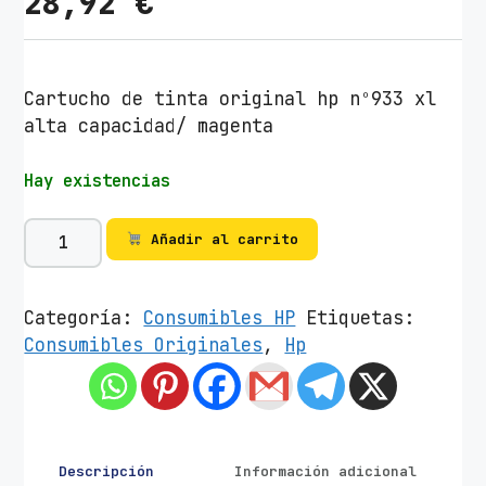
28,92
€
Cartucho de tinta original hp nº933 xl
alta capacidad/ magenta
Hay existencias
C
Añadir al carrito
a
r
t
Categoría:
Consumibles HP
Etiquetas:
u
Consumibles Originales
,
Hp
c
h
o
d
e
Descripción
Información adicional