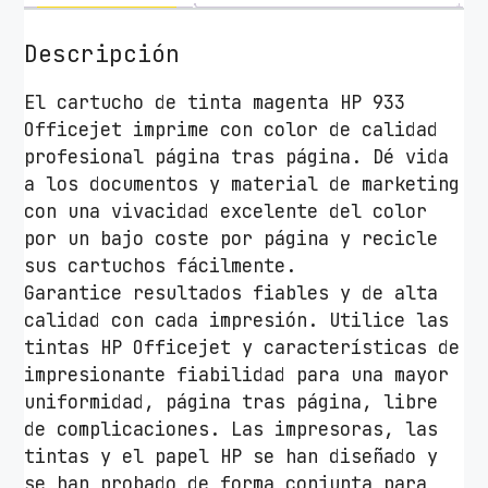
T
i
Descripción
n
t
El cartucho de tinta magenta HP 933
a
Officejet imprime con color de calidad
O
profesional página tras página. Dé vida
r
a los documentos y material de marketing
i
con una vivacidad excelente del color
g
por un bajo coste por página y recicle
i
sus cartuchos fácilmente.
n
Garantice resultados fiables y de alta
a
calidad con cada impresión. Utilice las
l
tintas HP Officejet y características de
H
impresionante fiabilidad para una mayor
P
uniformidad, página tras página, libre
n
de complicaciones. Las impresoras, las
º
tintas y el papel HP se han diseñado y
9
se han probado de forma conjunta para