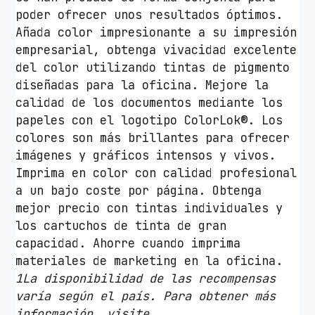
3
poder ofrecer unos resultados óptimos.
3
Añada color impresionante a su impresión
X
empresarial, obtenga vivacidad excelente
L
del color utilizando tintas de pigmento
A
diseñadas para la oficina. Mejore la
l
calidad de los documentos mediante los
t
papeles con el logotipo ColorLok®. Los
a
colores son más brillantes para ofrecer
C
imágenes y gráficos intensos y vivos.
a
Imprima en color con calidad profesional
p
a un bajo coste por página. Obtenga
a
mejor precio con tintas individuales y
c
los cartuchos de tinta de gran
i
capacidad. Ahorre cuando imprima
d
materiales de marketing en la oficina.
a
1La disponibilidad de las recompensas
d
varía según el país. Para obtener más
/
información, visite