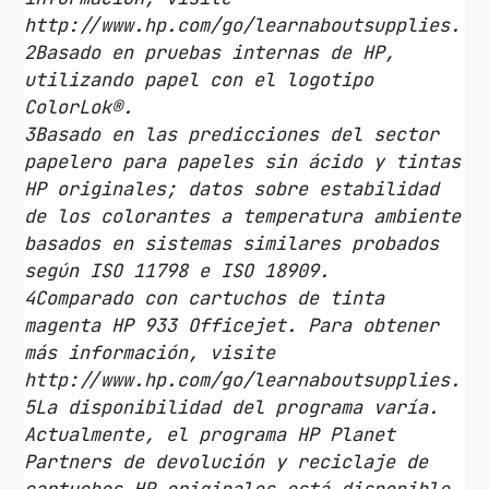
M
http://www.hp.com/go/learnaboutsupplies.
a
2Basado en pruebas internas de HP,
g
utilizando papel con el logotipo
e
ColorLok®.
n
3Basado en las predicciones del sector
t
papelero para papeles sin ácido y tintas
a
HP originales; datos sobre estabilidad
c
de los colorantes a temperatura ambiente
a
basados en sistemas similares probados
n
según ISO 11798 e ISO 18909.
t
4Comparado con cartuchos de tinta
i
magenta HP 933 Officejet. Para obtener
d
más información, visite
a
http://www.hp.com/go/learnaboutsupplies.
d
5La disponibilidad del programa varía.
Actualmente, el programa HP Planet
Partners de devolución y reciclaje de
cartuchos HP originales está disponible