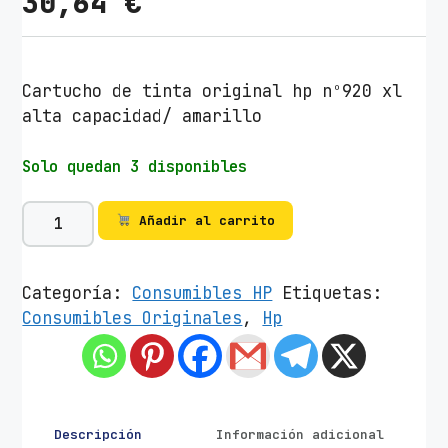
30,64
€
Cartucho de tinta original hp nº920 xl
alta capacidad/ amarillo
Solo quedan 3 disponibles
C
Añadir al carrito
a
r
t
Categoría:
Consumibles HP
Etiquetas:
u
Consumibles Originales
,
Hp
c
h
o
d
e
Descripción
Información adicional