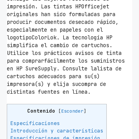
2
impresión. Las tintas HPOfficejet
0
originales han sido formuladas para
X
producir documentos desecado rápido,
L
especialmente en papeles con el
A
logotipoColorLok. La tecnología HP
l
simplifica el cambio de cartuchos.
t
Utilice los prácticos avisos de tinta
a
para comprarfácilmente los suministros
C
en HP SureSupply. Consulte lalista de
a
cartuchos adecuados para su(s)
p
impresora(s) y elija sucompra de
a
distintas fuentes en línea.
c
i
Contenido
[
Esconder
]
d
a
Especificaciones
d
Introducción y características
/
Especificaciones de impresión