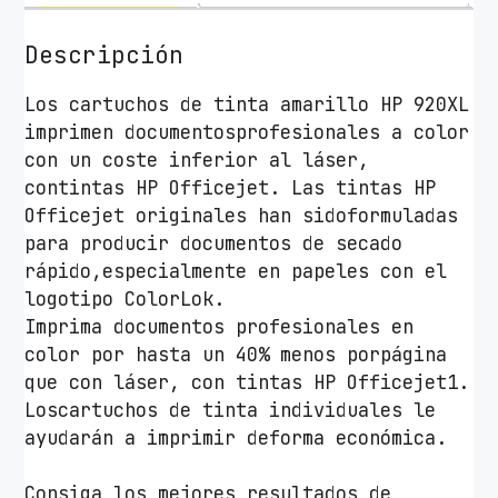
T
i
Descripción
n
t
Los cartuchos de tinta amarillo HP 920XL
a
imprimen documentosprofesionales a color
O
con un coste inferior al láser,
r
contintas HP Officejet. Las tintas HP
i
Officejet originales han sidoformuladas
g
para producir documentos de secado
i
rápido,especialmente en papeles con el
n
logotipo ColorLok.
a
Imprima documentos profesionales en
l
color por hasta un 40% menos porpágina
H
que con láser, con tintas HP Officejet1.
P
Loscartuchos de tinta individuales le
n
ayudarán a imprimir deforma económica.
º
9
Consiga los mejores resultados de