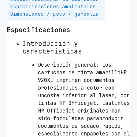
A
Especificaciones ambientales
m
Dimensiones / peso / garantía
a
r
Especificaciones
i
Introducción y
l
características
l
o
Descripción general: Los
c
cartuchos de tinta amarilloHP
a
920XL imprimen documentos
n
profesionales a color con
t
uncoste inferior al láser, con
i
tintas HP Officejet. Lastintas
d
HP Officejet originales han
a
sido formuladas paraproducir
d
documentos de secado rápido,
especialmente enpapeles con el