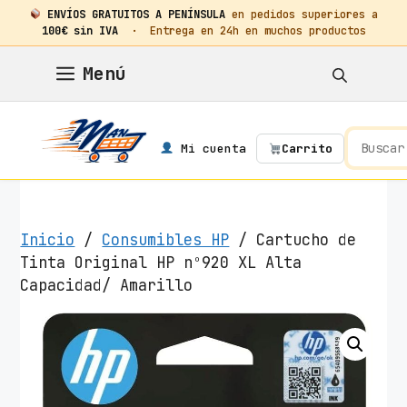
ENVÍOS GRATUITOS A PENÍNSULA
en pedidos superiores a
100€ sin IVA
· Entrega en 24h en muchos productos
Saltar
Menú
al
contenido
Mi cuenta
Carrito
Inicio
/
Consumibles HP
/ Cartucho de
Tinta Original HP nº920 XL Alta
Capacidad/ Amarillo