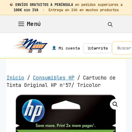
ENVÍOS GRATUITOS A PENÍNSULA
en pedidos superiores a
100€ sin IVA
· Entrega en 24h en muchos productos
Saltar
Menú
al
contenido
Mi cuenta
Carrito
Inicio
/
Consumibles HP
/ Cartucho de
Tinta Original HP nº57/ Tricolor