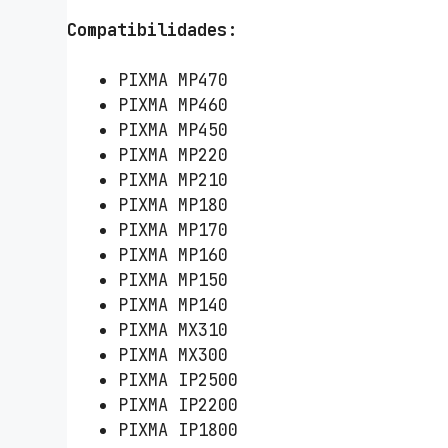
a
Compatibilidades
:
O
r
PIXMA MP470
i
PIXMA MP460
g
PIXMA MP450
i
PIXMA MP220
n
PIXMA MP210
a
PIXMA MP180
l
PIXMA MP170
C
PIXMA MP160
a
PIXMA MP150
n
PIXMA MP140
o
PIXMA MX310
n
PIXMA MX300
C
PIXMA IP2500
L
PIXMA IP2200
-
PIXMA IP1800
4