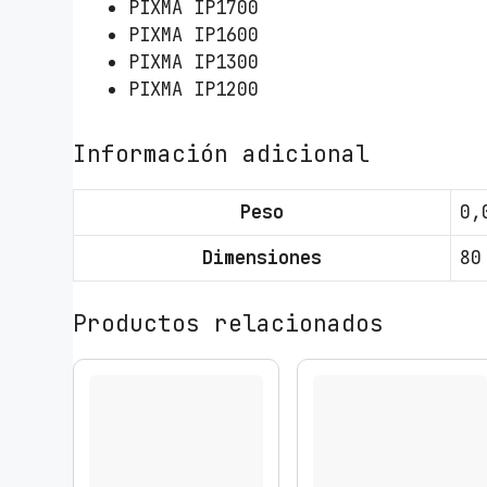
PIXMA IP1700
1
PIXMA IP1600
/
PIXMA IP1300
T
PIXMA IP1200
r
i
c
Información adicional
o
l
Peso
0,
o
r
Dimensiones
80
c
a
Productos relacionados
n
t
i
d
a
d