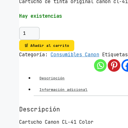
Cartucho de tinta original canon cl-41
Hay existencias
C
a
r
🛒 Añadir al carrito
t
Categoría:
Consumibles Canon
Etiqueta
u
c
h
Descripción
o
d
Información adicional
e
T
i
Descripción
n
Cartucho Canon CL-41 Color
t