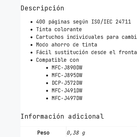
Descripción
400 páginas según ISO/IEC 24711
Tinta colorante
Cartuchos individuales para camb
Modo ahorro de tinta
Fácil sustitución desde el front
Compatible con
MFC-J890DW
MFC-J895DW
DCP-J572DW
MFC-J491DW
MFC-J497DW
Información adicional
Peso
0,38 g