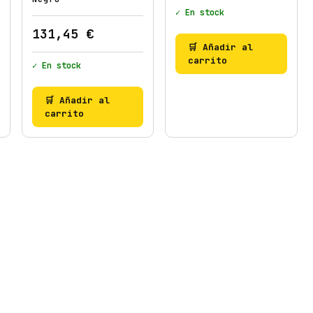
a
✓ En stock
n
131,45
€
t
🛒 Añadir al
i
carrito
✓ En stock
d
a
🛒 Añadir al
d
carrito