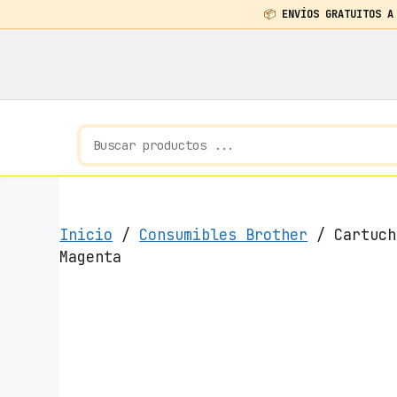
📦
ENVÍOS GRATUITOS A
Saltar
al
contenido
Inicio
/
Consumibles Brother
/ Cartuch
Magenta