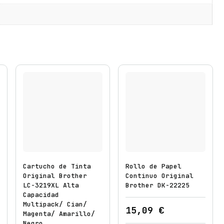
L
C
-
3
2
1
3
M
/
M
a
g
e
Cartucho de Tinta
Rollo de Papel
n
Original Brother
Continuo Original
LC-3219XL Alta
Brother DK-22225
t
Capacidad
a
Multipack/ Cian/
15,09
€
c
Magenta/ Amarillo/
Negro