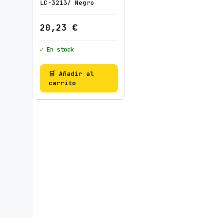
LC-3213/ Negro
20,23
€
✓ En stock
🛒 Añadir al
carrito