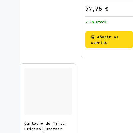
77,75
€
✓ En stock
🛒 Añadir al
carrito
Cartucho de Tinta
Original Brother