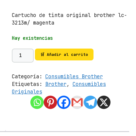
Cartucho de tinta original brother lc-
3213m/ magenta
Hay existencias
C
🛒 Añadir al carrito
a
r
t
Categoría:
Consumibles Brother
u
Etiquetas:
Brother
,
Consumibles
c
Originales
h
o
d
e
T
i