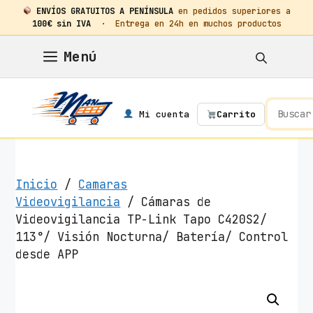
ENVÍOS GRATUITOS A PENÍNSULA
en pedidos superiores a
100€ sin IVA
· Entrega en 24h en muchos productos
Saltar
Menú
al
contenido
Mi cuenta
Carrito
Inicio
/
Camaras
Videovigilancia
/ Cámaras de
Videovigilancia TP-Link Tapo C420S2/
113°/ Visión Nocturna/ Batería/ Control
desde APP