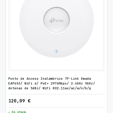
Punto de Acceso Inalámbrico TP-Link Omada
EAP653/ WiFi 6/ PoE+ 2976Mbps/ 2.4GHz 5GHz/
Antenas de 5dBi/ WiFi 802.11ax/ac/a/n/b/g
120,09
€
✓ En stock