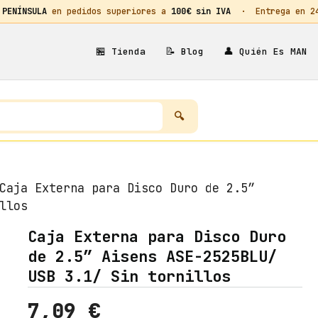
 PENÍNSULA
en pedidos superiores a
100€ sin IVA
· Entrega en 24h
🏪
📝
👤
Tienda
Blog
Quién Es MAN
aja Externa para Disco Duro de 2.5″
llos
Caja Externa para Disco Duro
de 2.5″ Aisens ASE-2525BLU/
USB 3.1/ Sin tornillos
7,09
€