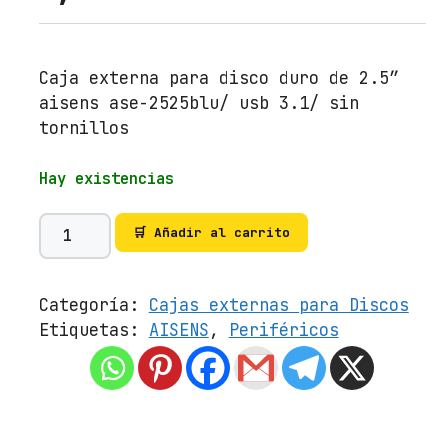
Caja externa para disco duro de 2.5″
aisens ase-2525blu/ usb 3.1/ sin
tornillos
Hay existencias
C
🛒 Añadir al carrito
a
j
a
Categoría:
Cajas externas para Discos
E
Etiquetas:
AISENS
,
Periféricos
x
t
e
r