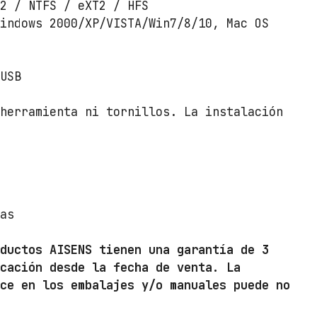
.
32 / NTFS / eXT2 / HFS
5
Windows 2000/XP/VISTA/Win7/8/10, Mac OS
"
A
i
 USB
s
e
 herramienta ni tornillos. La instalación
n
s
A
S
E
mas
-
2
oductos AISENS tienen una garantía de 3
5
icación desde la fecha de venta. La
2
ece en los embalajes y/o manuales puede no
5
B