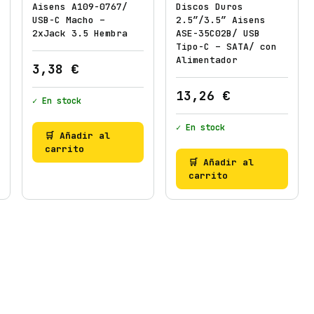
l
Aisens A109-0767/
Discos Duros
USB-C Macho –
2.5″/3.5″ Aisens
l
2xJack 3.5 Hembra
ASE-35C02B/ USB
o
Tipo-C – SATA/ con
s
Alimentador
3,38
€
c
a
13,26
€
✓ En stock
n
t
✓ En stock
🛒 Añadir al
i
carrito
d
🛒 Añadir al
carrito
a
d