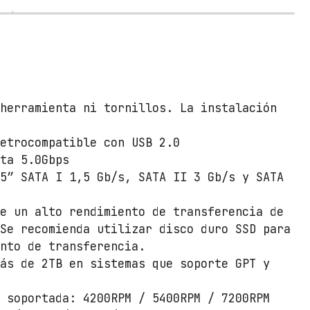
n
a
p
a
r
a
D
 herramienta ni tornillos. La instalación
i
s
retrocompatible con USB 2.0
c
sta 5.0Gbps
o
.5” SATA I 1,5 Gb/s, SATA II 3 Gb/s y SATA
D
o
u
te un alto rendimiento de transferencia de
r
 Se recomienda utilizar disco duro SSD para
o
ento de transferencia.
d
más de 2TB en sistemas que soporte GPT y
e
s
2
o soportada: 4200RPM / 5400RPM / 7200RPM