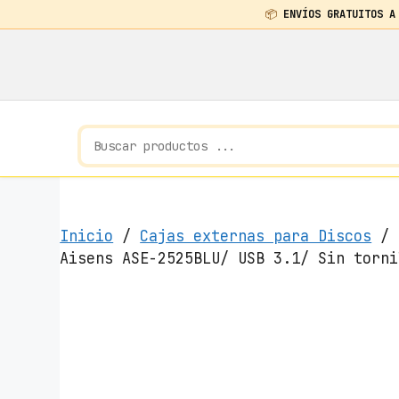
📦
ENVÍOS GRATUITOS A
Saltar
al
contenido
Inicio
/
Cajas externas para Discos
/ C
Aisens ASE-2525BLU/ USB 3.1/ Sin torni