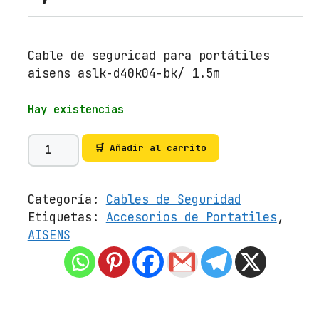
Cable de seguridad para portátiles
aisens aslk-d40k04-bk/ 1.5m
Hay existencias
C
🛒 Añadir al carrito
a
b
l
Categoría:
Cables de Seguridad
e
Etiquetas:
Accesorios de Portatiles
,
d
AISENS
e
S
e
g