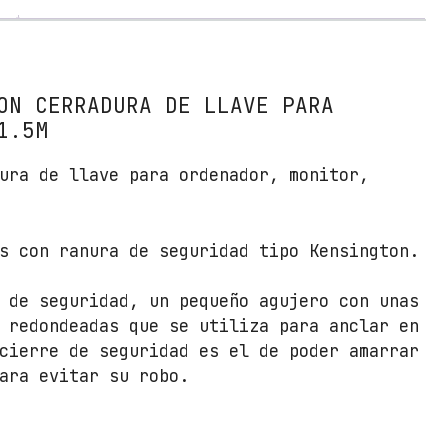
u
r
i
d
a
ON CERRADURA DE LLAVE PARA
d
1.5M
p
ura de llave para ordenador, monitor,
a
r
a
s con ranura de seguridad tipo Kensington.
P
o
r
 de seguridad, un pequeño agujero con unas
t
 redondeadas que se utiliza para anclar en
á
cierre de seguridad es el de poder amarrar
t
ara evitar su robo.
i
l