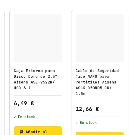
4
-
B
K
/
1
.
5
m
c
Caja Externa para
Cable de Seguridad
a
Disco Duro de 2.5″
Tipo NANO para
Aisens ASE-2522B/
Portátiles Aisens
n
USB 3.1
ASLK-D50N05-BK/
t
1.5m
i
6,49
€
d
12,66
€
a
✓ En stock
d
✓ En stock
🛒 Añadir al