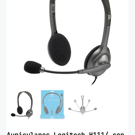
Auriculares Logitech H111/ con