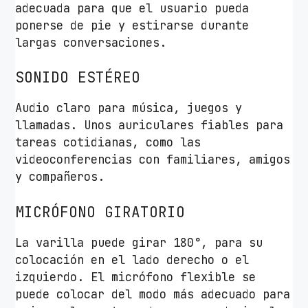
adecuada para que el usuario pueda
5
ponerse de pie y estirarse durante
/
largas conversaciones.
N
e
SONIDO ESTÉREO
g
r
Audio claro para música, juegos y
o
llamadas. Unos auriculares fiables para
s
tareas cotidianas, como las
c
videoconferencias con familiares, amigos
a
y compañeros.
n
t
MICRÓFONO GIRATORIO
i
d
La varilla puede girar 180°, para su
a
colocación en el lado derecho o el
d
izquierdo. El micrófono flexible se
puede colocar del modo más adecuado para