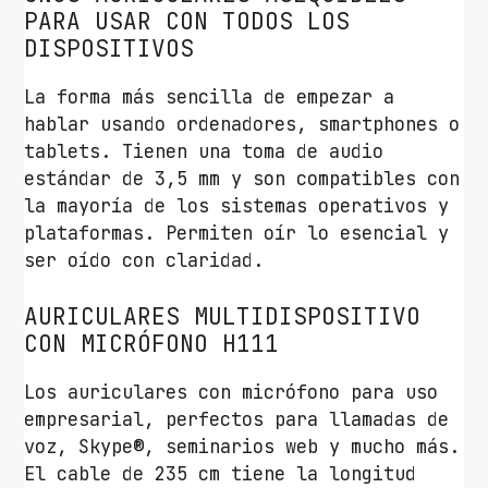
o
PARA USAR CON TODOS LOS
n
DISPOSITIVOS
M
i
La forma más sencilla de empezar a
c
hablar usando ordenadores, smartphones o
r
tablets. Tienen una toma de audio
ó
estándar de 3,5 mm y son compatibles con
f
la mayoría de los sistemas operativos y
o
plataformas. Permiten oír lo esencial y
n
ser oído con claridad.
o
AURICULARES MULTIDISPOSITIVO
/
CON MICRÓFONO H111
J
a
Los auriculares con micrófono para uso
c
empresarial, perfectos para llamadas de
k
voz, Skype®, seminarios web y mucho más.
3
El cable de 235 cm tiene la longitud
.