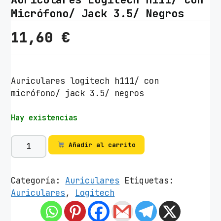
Micrófono/ Jack 3.5/ Negros
11,60
€
Auriculares logitech h111/ con
micrófono/ jack 3.5/ negros
Hay existencias
A
Añadir al carrito
u
r
i
Categoría:
Auriculares
Etiquetas:
c
Auriculares
,
Logitech
u
l