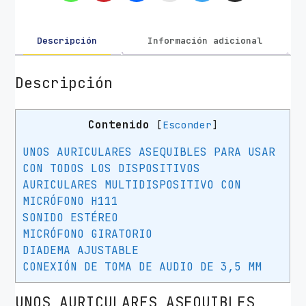
a
r
e
Descripción
Información adicional
s
L
Descripción
o
g
Contenido
[
Esconder
]
i
t
UNOS AURICULARES ASEQUIBLES PARA USAR
e
CON TODOS LOS DISPOSITIVOS
c
AURICULARES MULTIDISPOSITIVO CON
h
MICRÓFONO H111
H
SONIDO ESTÉREO
1
MICRÓFONO GIRATORIO
1
DIADEMA AJUSTABLE
1
CONEXIÓN DE TOMA DE AUDIO DE 3,5 MM
/
c
UNOS AURICULARES ASEQUIBLES