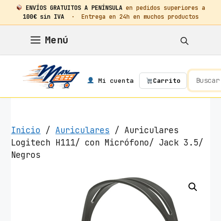
ENVÍOS GRATUITOS A PENÍNSULA
en pedidos superiores a
100€ sin IVA
· Entrega en 24h en muchos productos
Saltar
Menú
al
contenido
Mi cuenta
Carrito
Inicio
/
Auriculares
/ Auriculares
Logitech H111/ con Micrófono/ Jack 3.5/
Negros