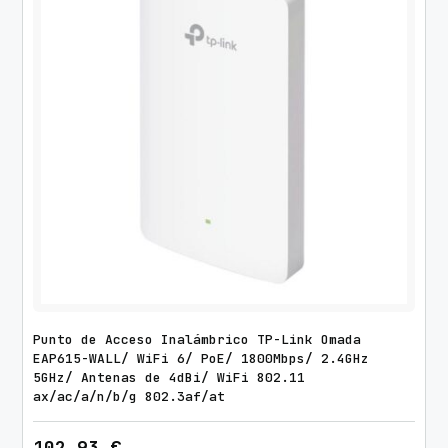
Punto de Acceso Inalámbrico TP-Link Omada
EAP615-WALL/ WiFi 6/ PoE/ 1800Mbps/ 2.4GHz
5GHz/ Antenas de 4dBi/ WiFi 802.11
ax/ac/a/n/b/g 802.3af/at
102,93
€