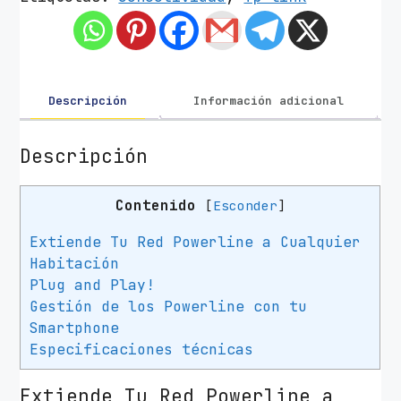
a
d
o
r
P
Descripción
Información adicional
o
w
Descripción
e
r
Contenido
[
Esconder
]
l
i
Extiende Tu Red Powerline a Cualquier
n
Habitación
e
Plug and Play!
T
Gestión de los Powerline con tu
P
Smartphone
-
Especificaciones técnicas
L
Extiende Tu Red Powerline a
i