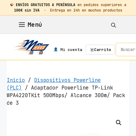
ENVÍOS GRATUITOS A PENÍNSULA
en pedidos superiores a
100€ sin IVA
· Entrega en 24h en muchos productos
Saltar
Menú
al
contenido
Mi cuenta
Carrito
Inicio
/
Dispositivos Powerline
(PLC)
/ Adaptador Powerline TP-Link
WPA4220TKit 500Mbps/ Alcance 300m/ Pack
de 3