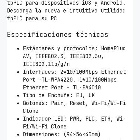
tpPLC para dispositivos iOS y Android.
k
Descarga la nueva e intuitiva utilidad
d
tpPLC para su PC
e
3
Especificaciones técnicas
c
a
Estándares y protocolos: HomePlug
n
AV, IEEE802.3, IEEE802.3u,
t
IEEE802.11b/g/n
i
Interfaces: 2*10/100Mbps Ethernet
d
Port -TL-WPA4220, 1*10/100Mbps
a
Ethernet Port – TL-PA4010
d
Tipo de Enchufe: EU, UK
Botones: Pair, Reset, Wi-Fi/Wi-Fi
Clone
Indicador LED: PWR, PLC, ETH, Wi-
Fi/Wi-Fi Clone
Dimensiones: (94×54×40mm)