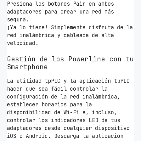
Presiona los botones Pair en ambos
p
adaptadores para crear una red más
s
segura.
/
¡Ya lo tiene! Simplemente disfruta de la
A
red inalámbrica y cableada de alta
l
velocidad.
c
a
Gestión de los Powerline con tu
n
Smartphone
c
e
La utilidad tpPLC y la aplicación tpPLC
3
hacen que sea fácil controlar la
0
configuración de la red inalámbrica,
0
establecer horarios para la
m
disponibilidad de Wi-Fi e, incluso,
/
controlar los indicadores LED de tus
P
adaptadores desde cualquier dispositivo
a
iOS o Android. Descarga la aplicación
c