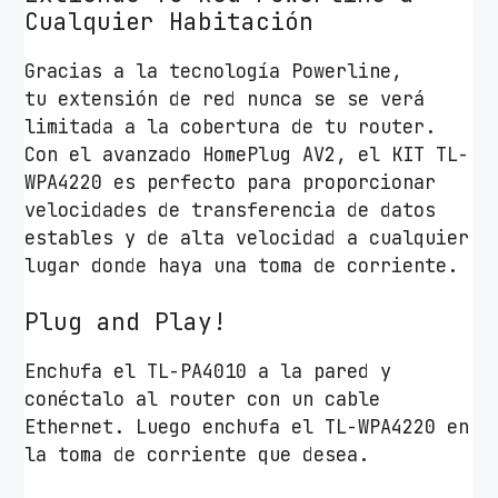
Cualquier Habitación
n
k
Gracias a la tecnología Powerline,
W
tu extensión de red nunca se se verá
P
limitada a la cobertura de tu router.
A
Con el avanzado HomePlug AV2, el KIT TL-
4
WPA4220 es perfecto para proporcionar
2
velocidades de transferencia de datos
2
estables y de alta velocidad a cualquier
0
lugar donde haya una toma de corriente.
T
K
Plug and Play!
i
t
Enchufa el TL-PA4010 a la pared y
5
conéctalo al router con un cable
0
Ethernet. Luego enchufa el TL-WPA4220 en
0
la toma de corriente que desea.
M
b