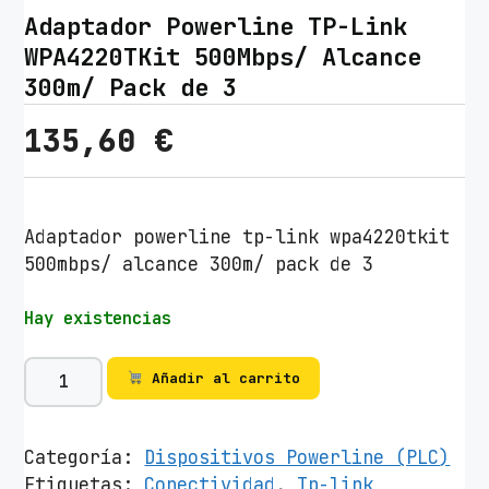
Adaptador Powerline TP-Link
WPA4220TKit 500Mbps/ Alcance
300m/ Pack de 3
135,60
€
Adaptador powerline tp-link wpa4220tkit
500mbps/ alcance 300m/ pack de 3
Hay existencias
A
Añadir al carrito
d
a
p
Categoría:
Dispositivos Powerline (PLC)
t
Etiquetas:
Conectividad
,
Tp-link