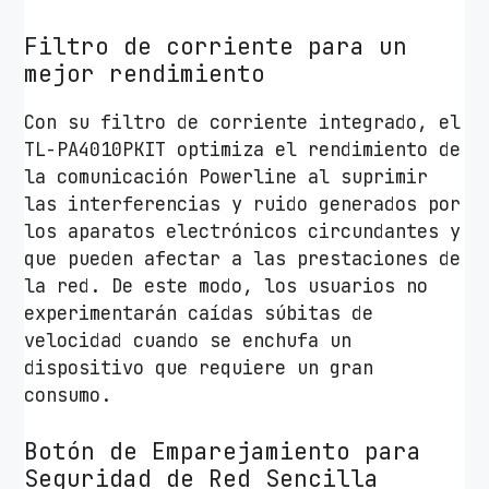
a
Filtro de corriente para un
c
mejor rendimiento
k
d
Con su filtro de corriente integrado, el
e
TL-PA4010PKIT optimiza el rendimiento de
2
la comunicación Powerline al suprimir
c
las interferencias y ruido generados por
a
los aparatos electrónicos circundantes y
n
que pueden afectar a las prestaciones de
t
la red. De este modo, los usuarios no
i
experimentarán caídas súbitas de
d
velocidad cuando se enchufa un
a
dispositivo que requiere un gran
d
consumo.
Botón de Emparejamiento para
Seguridad de Red Sencilla