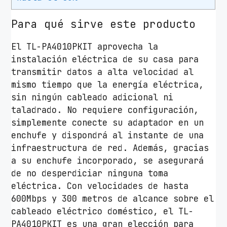
n
k
Para qué sirve este producto
T
L
El TL-PA4010PKIT aprovecha la
-
instalación eléctrica de su casa para
P
transmitir datos a alta velocidad al
A
mismo tiempo que la energía eléctrica,
4
sin ningún cableado adicional ni
0
taladrado. No requiere configuración,
1
simplemente conecte su adaptador en un
0
enchufe y dispondrá al instante de una
P
infraestructura de red. Además, gracias
K
a su enchufe incorporado, se asegurará
I
de no desperdiciar ninguna toma
T
eléctrica. Con velocidades de hasta
6
600Mbps y 300 metros de alcance sobre el
0
cableado eléctrico doméstico, el TL-
0
PA4010PKIT es una gran elección para