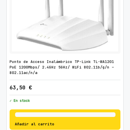
Punto de Acceso Inalámbrico TP-Link TL-WA1201
PoE 1200Mbps/ 2.4GHz 5GHz/ WiFi 802.11b/g/n –
802.11ac/n/a
63,50
€
✓ En stock
Añadir al carrito