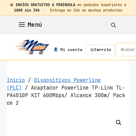
ENVÍOS GRATUITOS A PENÍNSULA
en pedidos superiores a
100€ sin IVA
· Entrega en 24h en muchos productos
Saltar
Menú
al
contenido
Mi cuenta
Carrito
Inicio
/
Dispositivos Powerline
(PLC)
/ Adaptador Powerline TP-Link TL-
PA4010P KIT 600Mbps/ Alcance 300m/ Pack
de 2