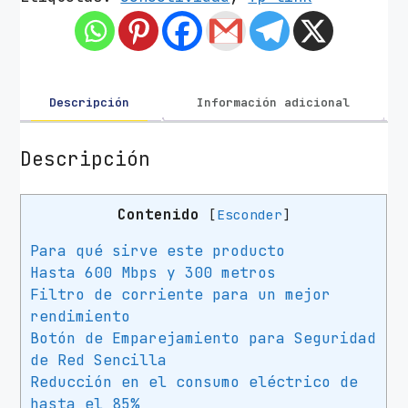
a
d
o
r
P
Descripción
Información adicional
o
w
Descripción
e
r
Contenido
[
Esconder
]
l
i
Para qué sirve este producto
n
Hasta 600 Mbps y 300 metros
e
Filtro de corriente para un mejor
T
rendimiento
P
Botón de Emparejamiento para Seguridad
-
de Red Sencilla
L
Reducción en el consumo eléctrico de
i
hasta el 85%