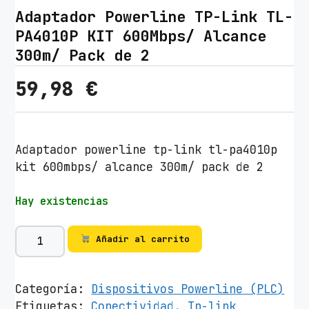
Adaptador Powerline TP-Link TL-
PA4010P KIT 600Mbps/ Alcance
300m/ Pack de 2
59,98
€
Adaptador powerline tp-link tl-pa4010p
kit 600mbps/ alcance 300m/ pack de 2
Hay existencias
A
Añadir al carrito
d
a
p
Categoría:
Dispositivos Powerline (PLC)
t
Etiquetas:
Conectividad
,
Tp-link