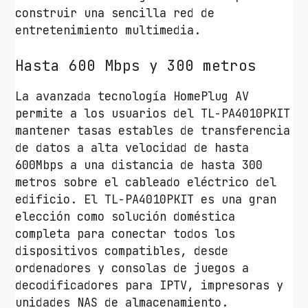
M
construir una sencilla red de
b
entretenimiento multimedia.
p
Hasta 600 Mbps y 300 metros
s
/
La avanzada tecnología HomePlug AV
A
permite a los usuarios del TL-PA4010PKIT
l
mantener tasas estables de transferencia
c
de datos a alta velocidad de hasta
a
600Mbps a una distancia de hasta 300
n
metros sobre el cableado eléctrico del
c
edificio. El TL-PA4010PKIT es una gran
e
elección como solución doméstica
3
completa para conectar todos los
0
dispositivos compatibles, desde
0
ordenadores y consolas de juegos a
m
decodificadores para IPTV, impresoras y
/
unidades NAS de almacenamiento.
P