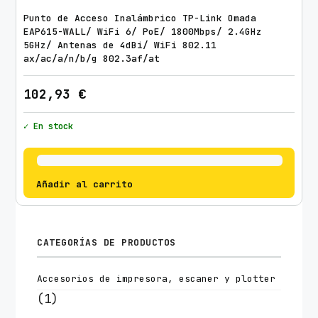
Punto de Acceso Inalámbrico TP-Link Omada
EAP615-WALL/ WiFi 6/ PoE/ 1800Mbps/ 2.4GHz
5GHz/ Antenas de 4dBi/ WiFi 802.11
ax/ac/a/n/b/g 802.3af/at
102,93
€
✓ En stock
Añadir al carrito
CATEGORÍAS DE PRODUCTOS
Accesorios de impresora, escaner y plotter
(1)