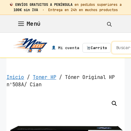
ENVÍOS GRATUITOS A PENÍNSULA
en pedidos superiores a
100€ sin IVA
· Entrega en 24h en muchos productos
Saltar
Menú
al
contenido
Mi cuenta
Carrito
Inicio
/
Toner HP
/ Tóner Original HP
nº508A/ Cian