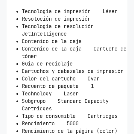
P
n
Tecnología de impresión Láser
º
Resolución de impresión
5
Tecnología de resolución
0
JetIntelligence
8
Contenido de la caja
A
Contenido de la caja Cartucho de
/
tóner
C
Guía de reciclaje
i
Cartuchos y cabezales de impresión
a
Color del cartucho Cyan
n
Recuento de paquete 1
c
Technology Laser
a
Subgrupo Standard Capacity
n
Cartridges
t
Tipo de consumible Cartridges
i
Rendimiento 5000
d
Rendimiento de la página (color)