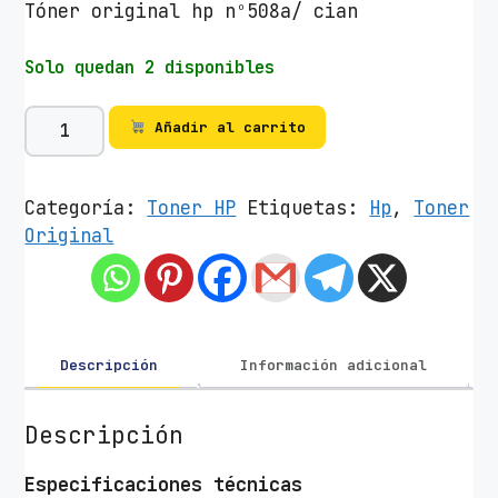
Tóner original hp nº508a/ cian
Solo quedan 2 disponibles
T
Añadir al carrito
ó
n
e
Categoría:
Toner HP
Etiquetas:
Hp
,
Toner
r
Original
O
r
i
g
i
Descripción
Información adicional
n
a
Descripción
l
H
Especificaciones técnicas