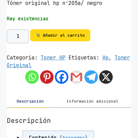
Tóner original hp nº205a/ negro
Hay existencias
T
Añadir al carrito
ó
n
e
Categoría:
Toner HP
Etiquetas:
Hp
,
Toner
r
Original
O
r
i
g
i
Descripción
Información adicional
n
a
Descripción
l
H
Contenido
[
Esconder
]