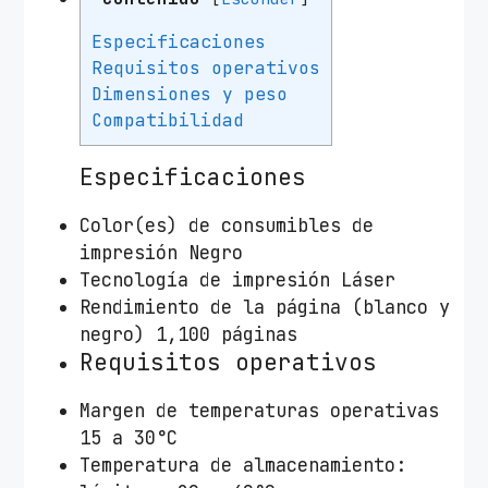
P
n
Especificaciones
º
Requisitos operativos
2
Dimensiones y peso
0
Compatibilidad
5
A
Especificaciones
/
Color(es) de consumibles de
N
impresión Negro
e
Tecnología de impresión Láser
g
Rendimiento de la página (blanco y
r
negro) 1,100 páginas
o
Requisitos operativos
c
a
Margen de temperaturas operativas
n
15 a 30°C
t
Temperatura de almacenamiento:
i