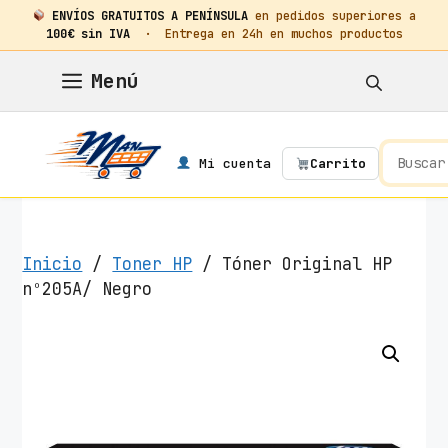
ENVÍOS GRATUITOS A PENÍNSULA
en pedidos superiores a
100€ sin IVA
· Entrega en 24h en muchos productos
Saltar
Menú
al
contenido
Mi cuenta
Carrito
Inicio
/
Toner HP
/ Tóner Original HP
nº205A/ Negro