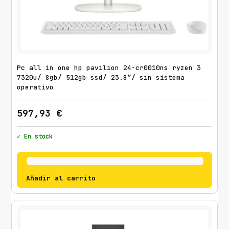
Pc all in one hp pavilion 24-cr0010ns ryzen 3
7320u/ 8gb/ 512gb ssd/ 23.8″/ sin sistema
operativo
597,93
€
✓ En stock
Añadir al carrito