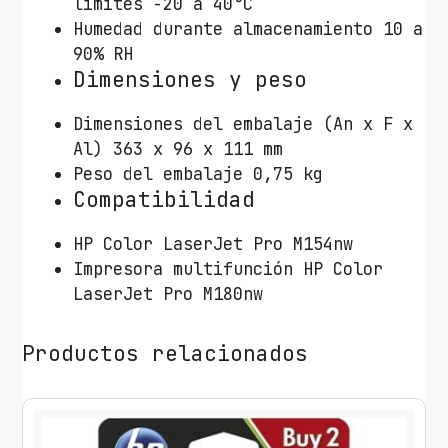
límites -20 a 40°C
d
Humedad durante almacenamiento 10 a
a
90% RH
d
Dimensiones y peso
Dimensiones del embalaje (An x F x
Al) 363 x 96 x 111 mm
Peso del embalaje 0,75 kg
Compatibilidad
HP Color LaserJet Pro M154nw
Impresora multifunción HP Color
LaserJet Pro M180nw
Productos relacionados