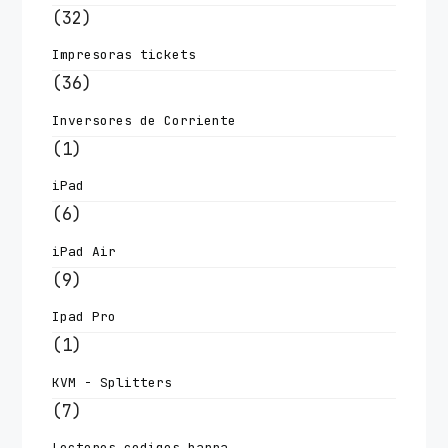
(32)
Impresoras tickets
(36)
Inversores de Corriente
(1)
iPad
(6)
iPad Air
(9)
Ipad Pro
(1)
KVM - Splitters
(7)
Lectores codigos barra