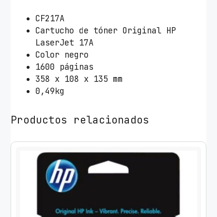
P
n
CF217A
º
Cartucho de tóner Original HP
1
LaserJet 17A
7
Color negro
A
1600 páginas
/
358 x 108 x 135 mm
N
0,49kg
e
g
Productos relacionados
r
o
c
a
n
t
i
d