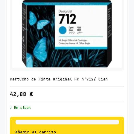
a
d
Cartucho de Tinta Original HP nº712/ Cian
42,88
€
✓ En stock
Añadir al carrito