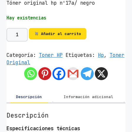
Tóner original hp nº17a/ negro
Hay existencias
T
Añadir al carrito
ó
n
e
Categoría:
Toner HP
Etiquetas:
Hp
,
Toner
r
Original
O
r
i
g
i
Descripción
Información adicional
n
a
Descripción
l
H
Especificaciones técnicas