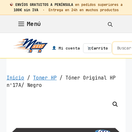
ENVÍOS GRATUITOS A PENÍNSULA
en pedidos superiores a
100€ sin IVA
· Entrega en 24h en muchos productos
Saltar
Menú
al
contenido
Mi cuenta
Carrito
Inicio
/
Toner HP
/ Tóner Original HP
nº17A/ Negro