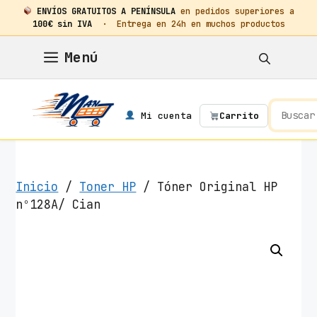
ENVÍOS GRATUITOS A PENÍNSULA
en pedidos superiores a
100€ sin IVA
· Entrega en 24h en muchos productos
Saltar
Menú
al
contenido
Mi cuenta
Carrito
Inicio
/
Toner HP
/ Tóner Original HP
nº128A/ Cian