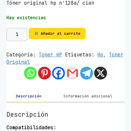
Tóner original hp nº128a/ cian
Hay existencias
T
Añadir al carrito
ó
n
e
Categoría:
Toner HP
Etiquetas:
Hp
,
Toner
r
Original
O
r
i
g
i
Descripción
Información adicional
n
a
Descripción
l
H
Compatibilidades: