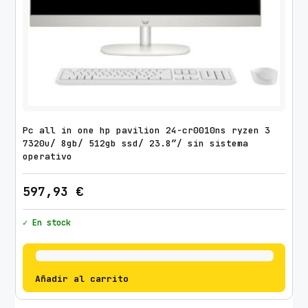
a
d
Pc all in one hp pavilion 24-cr0010ns ryzen 3
7320u/ 8gb/ 512gb ssd/ 23.8″/ sin sistema
operativo
597,93
€
✓ En stock
Añadir al carrito